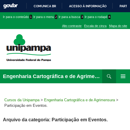
COMUNICA BR
ACESSO À INFORMAÇÃO
PARTI
IR
Ir
Ir
Ir
Ir para o conteúdo
1
Ir para o menu
2
Ir para a busca
3
Ir para o rodapé
4
PARA
para
para
para
O
Alto contraste
Escala de cinza
Mapa do site
CONTEÚDO
conteúdo
menu
menu
superior
lateral
Pesquisar
Ir
Engenharia Cartográfica e de Agrimensura
para
MENU
rodapé
PRINCI
Cursos da Unipampa
>
Engenharia Cartográfica e de Agrimensura
>
Participação em Eventos.
Arquivo da categoria: Participação em Eventos.