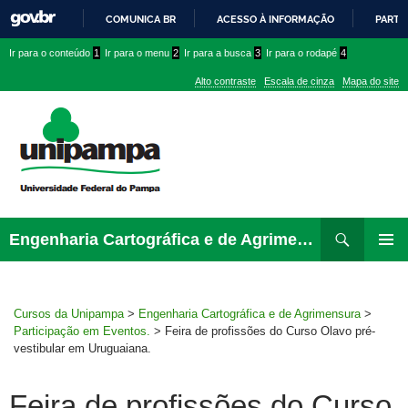
COMUNICA BR
ACESSO À INFORMAÇÃO
PARTI
IR
Ir
Ir
Ir
Ir para o conteúdo
1
Ir para o menu
2
Ir para a busca
3
Ir para o rodapé
4
PARA
para
para
para
O
Alto contraste
Escala de cinza
Mapa do site
CONTEÚDO
conteúdo
menu
menu
superior
lateral
Pesquisar
Ir
Engenharia Cartográfica e de Agrimensura
para
MENU
rodapé
PRINCI
Cursos da Unipampa
>
Engenharia Cartográfica e de Agrimensura
>
Participação em Eventos.
>
Feira de profissões do Curso Olavo pré-
vestibular em Uruguaiana.
Feira de profissões do Curso