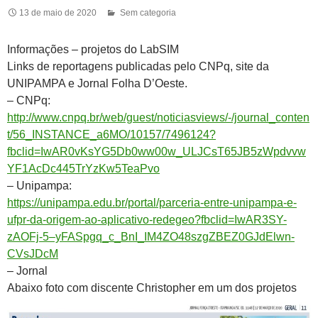
13 de maio de 2020
Sem categoria
Informações – projetos do LabSIM
Links de reportagens publicadas pelo CNPq, site da
UNIPAMPA e Jornal Folha D’Oeste.
– CNPq:
http://www.cnpq.br/web/guest/noticiasviews/-/journal_conten
t/56_INSTANCE_a6MO/10157/7496124?
fbclid=IwAR0vKsYG5Db0ww00w_ULJCsT65JB5zWpdvvw
YF1AcDc445TrYzKw5TeaPvo
– Unipampa:
https://unipampa.edu.br/portal/parceria-entre-unipampa-e-
ufpr-da-origem-ao-aplicativo-redegeo?fbclid=IwAR3SY-
zAOFj-5–yFASpgq_c_BnI_IM4ZO48szgZBEZ0GJdElwn-
CVsJDcM
– Jornal
Abaixo foto com discente Christopher em um dos projetos