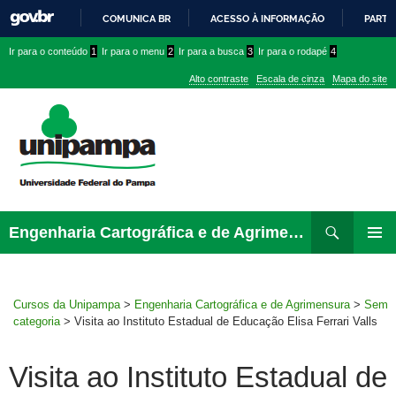
COMUNICA BR
ACESSO À INFORMAÇÃO
PARTI
IR
Ir
Ir
Ir
Ir para o conteúdo
1
Ir para o menu
2
Ir para a busca
3
Ir para o rodapé
4
PARA
para
para
para
O
Alto contraste
Escala de cinza
Mapa do site
CONTEÚDO
conteúdo
menu
menu
superior
lateral
Pesquisar
Ir
Engenharia Cartográfica e de Agrimensura
para
MENU
rodapé
PRINCI
Cursos da Unipampa
>
Engenharia Cartográfica e de Agrimensura
>
Sem
categoria
>
Visita ao Instituto Estadual de Educação Elisa Ferrari Valls
Visita ao Instituto Estadual de