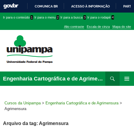
COMUNICA BR
ACESSO À INFORMAÇÃO
PARTI
IR
Ir
Ir
Ir
Ir para o conteúdo
1
Ir para o menu
2
Ir para a busca
3
Ir para o rodapé
4
PARA
para
para
para
O
Alto contraste
Escala de cinza
Mapa do site
CONTEÚDO
conteúdo
menu
menu
superior
lateral
Pesquisar
Ir
Engenharia Cartográfica e de Agrimensura
para
MENU
rodapé
PRINCI
Cursos da Unipampa
>
Engenharia Cartográfica e de Agrimensura
>
Agrimensura
Arquivo da tag: Agrimensura