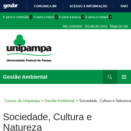
COMUNICA BR
ACESSO À INFORMAÇÃO
PARTI
IR
Ir
Ir
Ir
Ir para o conteúdo
1
Ir para o menu
2
Ir para a busca
3
Ir para o rodapé
4
PARA
para
para
para
O
Alto contraste
Escala de cinza
Mapa do site
CONTEÚDO
conteúdo
menu
menu
superior
lateral
Pesquisar
Ir
Gestão Ambiental
para
MENU
rodapé
PRINCI
Cursos da Unipampa
>
Gestão Ambiental
>
Sociedade, Cultura e Natureza
Sociedade, Cultura e
Natureza