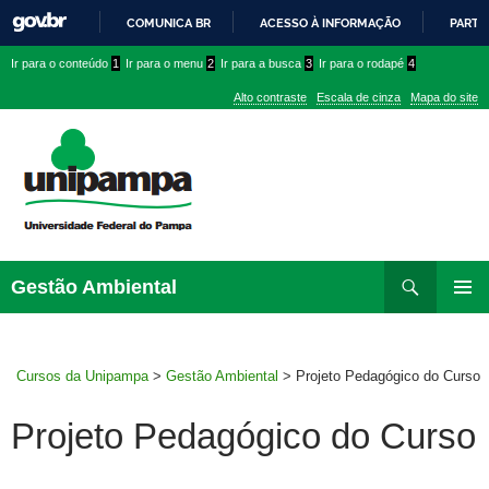
COMUNICA BR
ACESSO À INFORMAÇÃO
PARTI
IR
Ir
Ir
Ir
Ir para o conteúdo
1
Ir para o menu
2
Ir para a busca
3
Ir para o rodapé
4
PARA
para
para
para
O
Alto contraste
Escala de cinza
Mapa do site
CONTEÚDO
conteúdo
menu
menu
superior
lateral
Pesquisar
Ir
Gestão Ambiental
para
MENU
rodapé
PRINCI
Cursos da Unipampa
>
Gestão Ambiental
>
Projeto Pedagógico do Curso
Projeto Pedagógico do Curso