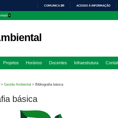
COMUNICA BR
ACESSO À INFORMAÇÃO
IR
 rodapé
4
PARA
O
CONTEÚDO
mbiental
Ir
Projetos
Horários
Docentes
Infraestrutura
Conta
para
rodapé
>
Gestão Ambiental
>
Bibliografia básica
afia básica