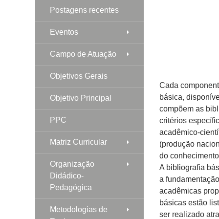
Postagens recentes
Eventos
Campo de Atuação
Objetivos Gerais
Cada componente c
básica, disponíve
Objetivo Principal
compõem as bibli
PPC
critérios específ
acadêmico-científ
Matriz Curricular
(produção nacion
do conhecimento
Organização
A bibliografia b
Didádico-
a fundamentação 
Pedagógica
acadêmicas propo
básicas estão li
Metodologias de
ser realizado atr