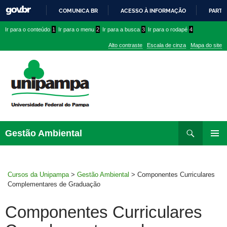
COMUNICA BR
ACESSO À INFORMAÇÃO
PARTI
IR
Ir
Ir
Ir
Ir para o conteúdo
1
Ir para o menu
2
Ir para a busca
3
Ir para o rodapé
4
PARA
para
para
para
O
Alto contraste
Escala de cinza
Mapa do site
CONTEÚDO
conteúdo
menu
menu
superior
lateral
Pesquisar
Ir
Gestão Ambiental
para
MENU
rodapé
PRINCI
Cursos da Unipampa
>
Gestão Ambiental
>
Componentes Curriculares
Complementares de Graduação
Componentes Curriculares