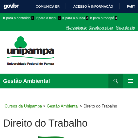
COMUNICA BR
ACESSO À INFORMAÇÃO
PARTI
IR
Ir
Ir
Ir
Ir para o conteúdo
1
Ir para o menu
2
Ir para a busca
3
Ir para o rodapé
4
PARA
para
para
para
O
Alto contraste
Escala de cinza
Mapa do site
CONTEÚDO
conteúdo
menu
menu
superior
lateral
Pesquisar
Ir
Gestão Ambiental
para
MENU
rodapé
PRINCI
Cursos da Unipampa
>
Gestão Ambiental
>
Direito do Trabalho
Direito do Trabalho