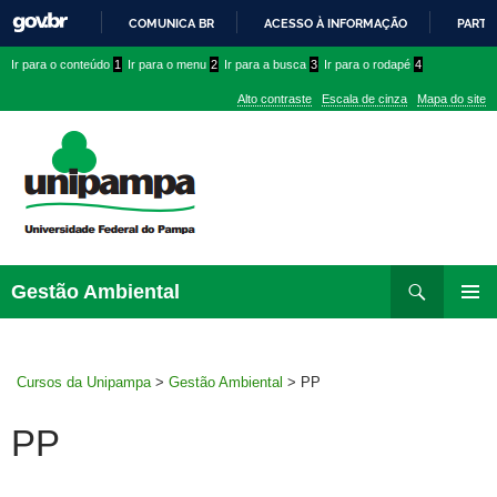
COMUNICA BR
ACESSO À INFORMAÇÃO
PARTI
IR
Ir
Ir
Ir
Ir para o conteúdo
1
Ir para o menu
2
Ir para a busca
3
Ir para o rodapé
4
PARA
para
para
para
O
Alto contraste
Escala de cinza
Mapa do site
CONTEÚDO
conteúdo
menu
menu
superior
lateral
Pesquisar
Ir
Gestão Ambiental
para
MENU
rodapé
PRINCI
Cursos da Unipampa
>
Gestão Ambiental
>
PP
PP