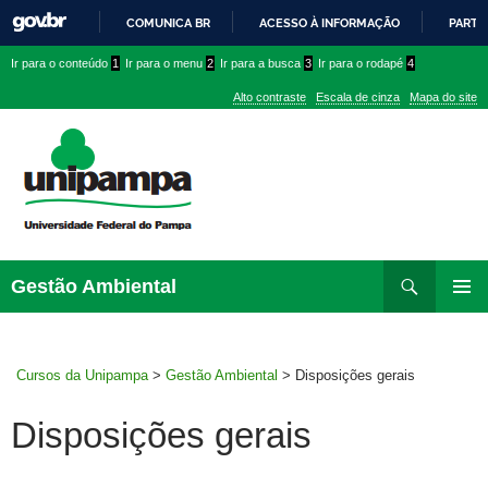
COMUNICA BR
ACESSO À INFORMAÇÃO
PARTI
IR
Ir
Ir
Ir
Ir para o conteúdo
1
Ir para o menu
2
Ir para a busca
3
Ir para o rodapé
4
PARA
para
para
para
O
Alto contraste
Escala de cinza
Mapa do site
CONTEÚDO
conteúdo
menu
menu
superior
lateral
Pesquisar
Ir
Gestão Ambiental
para
MENU
rodapé
PRINCI
Cursos da Unipampa
>
Gestão Ambiental
>
Disposições gerais
Disposições gerais