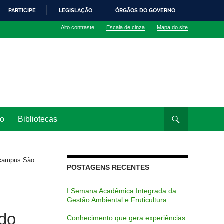
PARTICIPE
LEGISLAÇÃO
ÓRGÃOS DO GOVERNO
Alto contraste
Escala de cinza
Mapa do site
to
Bibliotecas
 campus São
POSTAGENS RECENTES
I Semana Acadêmica Integrada da
Gestão Ambiental e Fruticultura
do
Conhecimento que gera experiências: