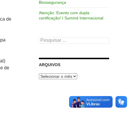
Biossegurança
Atenção: Evento com dupla
certificação! I Summit Internacional
oca de
Pesquisar
mpa
por:
al)
ARQUIVOS
 e de
Arquivos