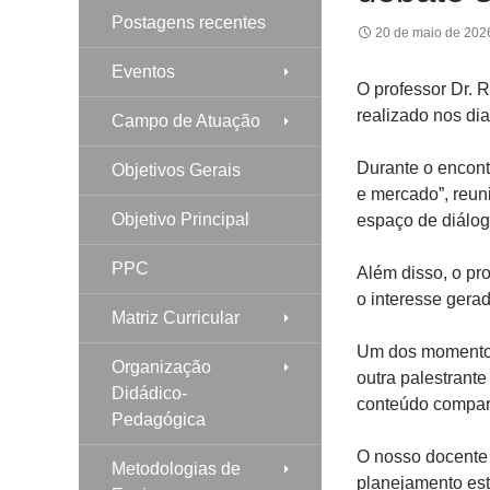
Postagens recentes
20 de maio de 202
Eventos
O professor Dr. R
realizado nos di
Campo de Atuação
Durante o encont
Objetivos Gerais
e mercado”, reun
Objetivo Principal
espaço de diálog
PPC
Além disso, o pro
o interesse gera
Matriz Curricular
Um dos momentos 
Organização
outra palestrant
Didádico-
conteúdo compart
Pedagógica
O nosso docente 
Metodologias de
planejamento est