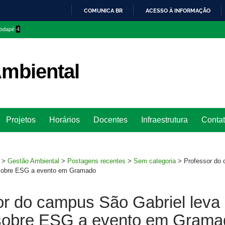
COMUNICA BR
ACESSO À INFORMAÇÃO
IR
 rodapé
4
PARA
O
CONTEÚDO
mbiental
Ir
Projetos
Horários
Docentes
Infraestrutura
Conta
para
rodapé
>
Gestão Ambiental
>
Postagens recentes
>
Sem categoria
>
Professor do
 sobre ESG a evento em Gramado
or do campus São Gabriel leva
sobre ESG a evento em Grama