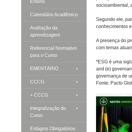
Ensino
socioambiental, 
Calendário Acadêmico
Segundo ele, part
conhecimentos e 
Avaliação da
aprendizagem
A presença do p
com temas atuais
Referencial Normativo
para o Curso
*ESG é uma sigla 
EMENTÁRIO
and (e) governan
governança de u
CCCG
Fonte: Pacto Glo
+ CCCG
Integralização do
Curso
Estágios Obrigatórios