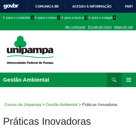
COMUNICA BR
ACESSO À INFORMAÇÃO
PARTI
IR
Ir
Ir
Ir
Ir para o conteúdo
1
Ir para o menu
2
Ir para a busca
3
Ir para o rodapé
4
PARA
para
para
para
O
Alto contraste
Escala de cinza
Mapa do site
CONTEÚDO
conteúdo
menu
menu
superior
lateral
Pesquisar
Ir
Gestão Ambiental
para
MENU
rodapé
PRINCI
Cursos da Unipampa
>
Gestão Ambiental
>
Práticas Inovadoras
Práticas Inovadoras