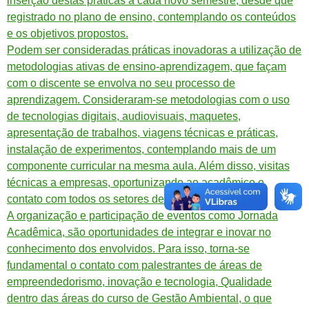
inserção destas práticas a cada novo semestre, desde que
registrado no plano de ensino, contemplando os conteúdos
e os objetivos propostos.
Podem ser consideradas práticas inovadoras a utilização de
metodologias ativas de ensino-aprendizagem, que façam
com o discente se envolva no seu processo de
aprendizagem. Consideraram-se metodologias com o uso
de tecnologias digitais, audiovisuais, maquetes,
apresentação de trabalhos, viagens técnicas e práticas,
instalação de experimentos, contemplando mais de um
componente curricular na mesma aula. Além disso, visitas
técnicas a empresas, oportunizando ao acadêmico o
contato com todos os setores de produção.
A organização e participação de eventos como Jornada
Acadêmica, são oportunidades de integrar e inovar no
conhecimento dos envolvidos. Para isso, torna-se
fundamental o contato com palestrantes de áreas de
empreendedorismo, inovação e tecnologia, Qualidade
dentro das áreas do curso de Gestão Ambiental, o que