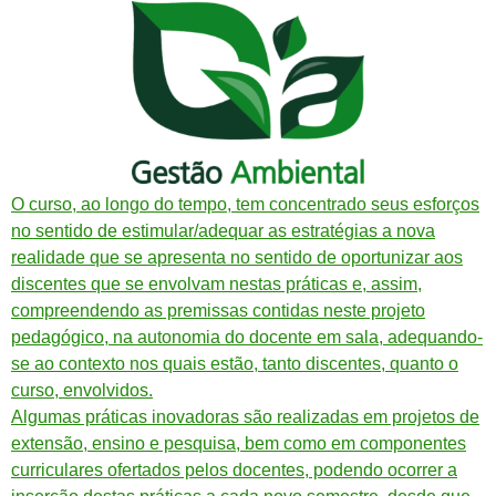
O curso, ao longo do tempo, tem concentrado seus esforços
no sentido de estimular/adequar as estratégias a nova
realidade que se apresenta no sentido de oportunizar aos
discentes que se envolvam nestas práticas e, assim,
compreendendo as premissas contidas neste projeto
pedagógico, na autonomia do docente em sala, adequando-
se ao contexto nos quais estão, tanto discentes, quanto o
curso, envolvidos.
Algumas práticas inovadoras são realizadas em projetos de
extensão, ensino e pesquisa, bem como em componentes
curriculares ofertados pelos docentes, podendo ocorrer a