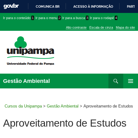
COMUNICA BR
ACESSO À INFORMAÇÃO
PARTI
IR
Ir
Ir
Ir
Ir para o conteúdo
1
Ir para o menu
2
Ir para a busca
3
Ir para o rodapé
4
PARA
para
para
para
O
Alto contraste
Escala de cinza
Mapa do site
CONTEÚDO
conteúdo
menu
menu
superior
lateral
Pesquisar
Ir
Gestão Ambiental
para
MENU
rodapé
PRINCI
Cursos da Unipampa
>
Gestão Ambiental
>
Aproveitamento de Estudos
Aproveitamento de Estudos