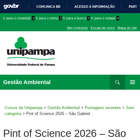
COMUNICA BR
ACESSO À INFORMAÇÃO
PARTI
IR
Ir
Ir
Ir
Ir para o conteúdo
1
Ir para o menu
2
Ir para a busca
3
Ir para o rodapé
4
PARA
para
para
para
O
Alto contraste
Escala de cinza
Mapa do site
CONTEÚDO
conteúdo
menu
menu
superior
lateral
Pesquisar
Ir
Gestão Ambiental
para
MENU
rodapé
PRINCI
Cursos da Unipampa
>
Gestão Ambiental
>
Postagens recentes
>
Sem
categoria
>
Pint of Science 2026 – São Gabriel
Pint of Science 2026 – São