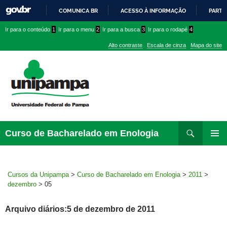
COMUNICA BR
ACESSO À INFORMAÇÃO
PARTI
IR
Ir
Ir
Ir
Ir para o conteúdo
1
Ir para o menu
2
Ir para a busca
3
Ir para o rodapé
4
PARA
para
para
para
O
Alto contraste
Escala de cinza
Mapa do site
CONTEÚDO
conteúdo
menu
menu
superior
lateral
Pesquisar
Ir
Curso de Bacharelado em Enologia
para
MENU
rodapé
PRINCI
Cursos da Unipampa
>
Curso de Bacharelado em Enologia
>
2011
>
dezembro
>
05
Arquivo diários:5 de dezembro de 2011