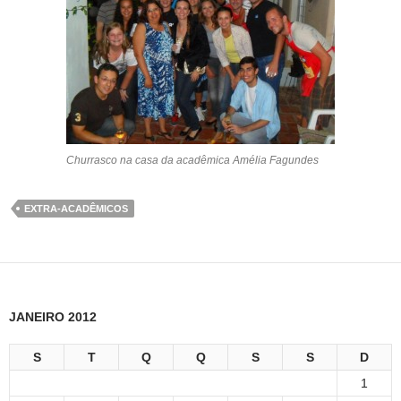
Churrasco na casa da acadêmica Amélia Fagundes
EXTRA-ACADÊMICOS
JANEIRO 2012
S
T
Q
Q
S
S
D
1