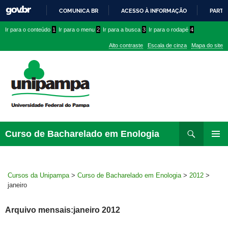
COMUNICA BR
ACESSO À INFORMAÇÃO
PARTI
IR
Ir
Ir
Ir
Ir para o conteúdo
1
Ir para o menu
2
Ir para a busca
3
Ir para o rodapé
4
PARA
para
para
para
O
Alto contraste
Escala de cinza
Mapa do site
CONTEÚDO
conteúdo
menu
menu
superior
lateral
Pesquisar
Ir
Curso de Bacharelado em Enologia
para
MENU
rodapé
PRINCI
Cursos da Unipampa
>
Curso de Bacharelado em Enologia
>
2012
>
janeiro
Arquivo mensais:janeiro 2012