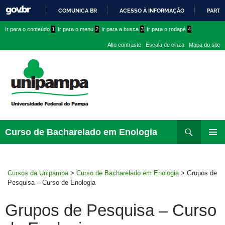
COMUNICA BR
ACESSO À INFORMAÇÃO
PARTI
IR
Ir
Ir
Ir
Ir para o conteúdo
1
Ir para o menu
2
Ir para a busca
3
Ir para o rodapé
4
PARA
para
para
para
O
Alto contraste
Escala de cinza
Mapa do site
CONTEÚDO
conteúdo
menu
menu
superior
lateral
Pesquisar
Ir
Curso de Bacharelado em Enologia
para
MENU
rodapé
PRINCI
Cursos da Unipampa
>
Curso de Bacharelado em Enologia
>
Grupos de
Pesquisa – Curso de Enologia
Grupos de Pesquisa – Curso