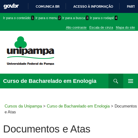
COMUNICA BR
ACESSO À INFORMAÇÃO
PARTI
IR
Ir
Ir
Ir
Ir para o conteúdo
1
Ir para o menu
2
Ir para a busca
3
Ir para o rodapé
4
PARA
para
para
para
O
Alto contraste
Escala de cinza
Mapa do site
CONTEÚDO
conteúdo
menu
menu
superior
lateral
Pesquisar
Ir
Curso de Bacharelado em Enologia
para
MENU
rodapé
PRINCI
Cursos da Unipampa
>
Curso de Bacharelado em Enologia
>
Documentos
e Atas
Documentos e Atas