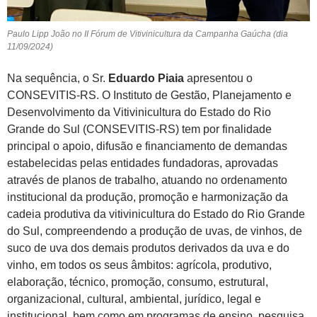
Paulo Lipp João no II Fórum de Vitivinicultura da Campanha Gaúcha (dia
11/09/2024)
Na sequência, o Sr.
Eduardo Piaia
apresentou o
CONSEVITIS-RS. O Instituto de Gestão, Planejamento e
Desenvolvimento da Vitivinicultura do Estado do Rio
Grande do Sul (CONSEVITIS-RS) tem por finalidade
principal o apoio, difusão e financiamento de demandas
estabelecidas pelas entidades fundadoras, aprovadas
através de planos de trabalho, atuando no ordenamento
institucional da produção, promoção e harmonização da
cadeia produtiva da vitivinicultura do Estado do Rio Grande
do Sul, compreendendo a produção de uvas, de vinhos, de
suco de uva dos demais produtos derivados da uva e do
vinho, em todos os seus âmbitos: agrícola, produtivo,
elaboração, técnico, promoção, consumo, estrutural,
organizacional, cultural, ambiental, jurídico, legal e
institucional, bem como em programas de ensino, pesquisa,