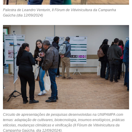
Palestra de Leandro Venturin, II Fórum de Vitivinicultura da Campanha
Gaúcha (dia 12/09/2024)
Circuito de apresentações de pesquisas desenvolvidas na UNIPAMPA com
temas: adaptação de cultivares, biotecnologia, insumos enológicos, práticas
vitícolas, mudanças climáticas e vinificação (II Fórum de Vitivinicultura da
Campanha Gaúcha, dia 12/09/2024).