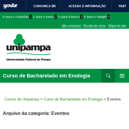
COMUNICA BR
ACESSO À INFORMAÇÃO
PARTI
IR
Ir
Ir
Ir
Ir para o conteúdo
1
Ir para o menu
2
Ir para a busca
3
Ir para o rodapé
4
PARA
para
para
para
O
Alto contraste
Escala de cinza
Mapa do site
CONTEÚDO
conteúdo
menu
menu
superior
lateral
Pesquisar
Ir
Curso de Bacharelado em Enologia
para
MENU
rodapé
PRINCI
Cursos da Unipampa
>
Curso de Bacharelado em Enologia
>
Eventos
Arquivo da categoria: Eventos