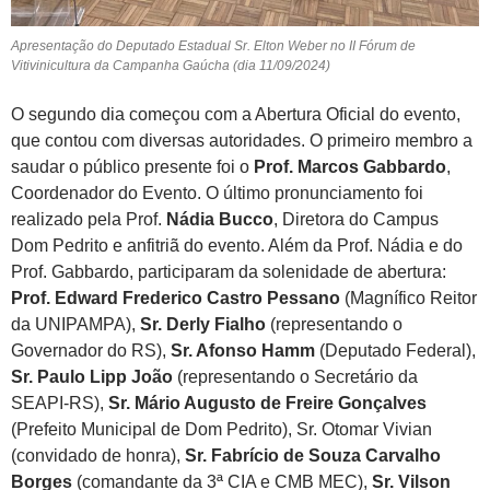
Apresentação do Deputado Estadual Sr. Elton Weber no II Fórum de
Vitivinicultura da Campanha Gaúcha (dia 11/09/2024)
O segundo dia começou com a Abertura Oficial do evento,
que contou com diversas autoridades. O primeiro membro a
saudar o público presente foi o
Prof. Marcos Gabbardo
,
Coordenador do Evento. O último pronunciamento foi
realizado pela Prof.
Nádia Bucco
, Diretora do Campus
Dom Pedrito e anfitriã do evento. Além da Prof. Nádia e do
Prof. Gabbardo, participaram da solenidade de abertura:
Prof. Edward Frederico Castro Pessano
(Magnífico Reitor
da UNIPAMPA),
Sr. Derly Fialho
(representando o
Governador do RS),
Sr. Afonso Hamm
(Deputado Federal),
Sr. Paulo Lipp João
(representando o Secretário da
SEAPI-RS),
Sr. Mário Augusto de Freire Gonçalves
(Prefeito Municipal de Dom Pedrito), Sr. Otomar Vivian
(convidado de honra),
Sr. Fabrício de Souza Carvalho
Borges
(comandante da 3ª CIA e CMB MEC),
Sr. Vilson