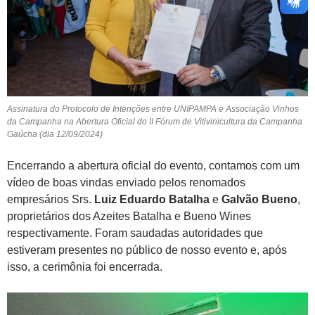
Assinatura do Protocolo de Intenções entre UNIPAMPA e Associação Vinhos
da Campanha na Abertura Oficial do II Fórum de Vitivinicultura da Campanha
Gaúcha (dia 12/09/2024)
Encerrando a abertura oficial do evento, contamos com um
vídeo de boas vindas enviado pelos renomados
empresários Srs.
Luiz Eduardo Batalha
e
Galvão Bueno
,
proprietários dos Azeites Batalha e Bueno Wines
respectivamente. Foram saudadas autoridades que
estiveram presentes no público de nosso evento e, após
isso, a cerimônia foi encerrada.