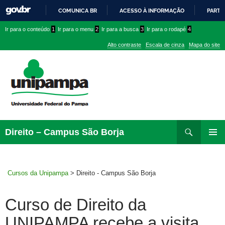
COMUNICA BR
ACESSO À INFORMAÇÃO
PARTI
IR
Ir
Ir
Ir
Ir para o conteúdo
1
Ir para o menu
2
Ir para a busca
3
Ir para o rodapé
4
PARA
para
para
para
O
Alto contraste
Escala de cinza
Mapa do site
CONTEÚDO
conteúdo
menu
menu
superior
lateral
Pesquisar
Ir
Direito – Campus São Borja
para
MENU
rodapé
PRINCI
Cursos da Unipampa
>
Direito - Campus São Borja
Curso de Direito da
UNIPAMPA recebe a visita