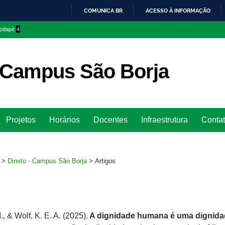
COMUNICA BR
ACESSO À INFORMAÇÃO
IR
 rodapé
4
PARA
O
CONTEÚDO
– Campus São Borja
Ir
Projetos
Horários
Docentes
Infraestrutura
Conta
para
rodapé
>
Direito - Campus São Borja
>
Artigos
, & Wolf, K. E. A. (2025).
A dignidade humana é uma dignida