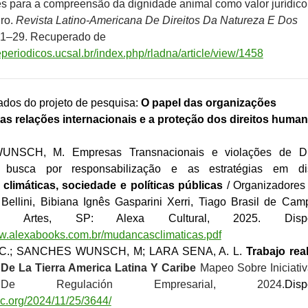
s para a compreensão da dignidade animal como valor jurídico
iro.
Revista Latino-Americana De Direitos Da Natureza E Dos
, 1–29. Recuperado de
deperiodicos.ucsal.br/index.php/rladna/article/view/1458
ados do projeto de pesquisa:
O papel das organizações
nas relações internacionais e a proteção dos direitos huma
SCH, M. Empresas Transnacionais e violações de Dir
busca por responsabilização e as estratégias em dis
limáticas, sociedade e políticas públicas
/ Organizadores
 Bellini, Bibiana Ignês Gasparini Xerri, Tiago Brasil de Cam
 Artes, SP: Alexa Cultural, 2025. Dispon
ww.alexabooks.com.br/mudancasclimaticas.pdf
C.; SANCHES WUNSCH, M; LARA SENA, A. L.
Trabajo rea
De La Tierra America Latina Y Caribe
Mapeo Sobre Iniciati
e Regulación Empresarial, 2024.
Disp
alc.org/2024/11/25/3644/