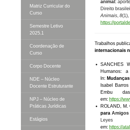
animal:
aporte
Matriz Curricular do
Direito brasile
Curso
Animais
,
8
(1)
https://portal
Semestre Letivo
2025.1
Trabalhos public
Coordenação de
internacionais 
Curso
SANCHES WUN
Corpo Docente
Humanos: a 
In:
Mudanças c
NDE – Núcleo
Isabel Barros
Docente Estruturante
Embu das
NPJ – Núcleo de
em:
https://w
Práticas Jurídicas
ROLAND, M. 
para
Amigos 
Estágios
Leyes D
em:
https://at