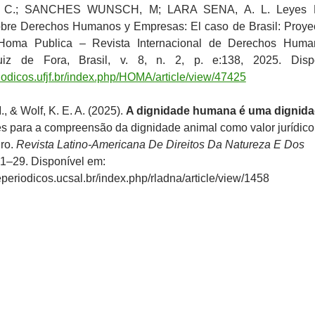
 C.; SANCHES WUNSCH, M; LARA SENA, A. L. Leyes 
bre Derechos Humanos y Empresas: El caso de Brasil: Proye
Homa Publica – Revista Internacional de Derechos Huma
iz de Fora, Brasil, v. 8, n. 2, p. e:138, 2025. Dispo
riodicos.ufjf.br/index.php/HOMA/article/view/47425
, & Wolf, K. E. A. (2025).
A dignidade humana é uma dignid
s para a compreensão da dignidade animal como valor jurídico
iro.
Revista Latino-Americana De Direitos Da Natureza E Dos
, 1–29. Disponível em:
deperiodicos.ucsal.br/index.php/rladna/article/view/1458