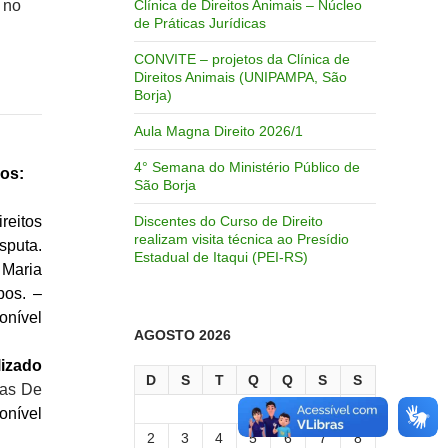
 no
Clínica de Direitos Animais – Núcleo
de Práticas Jurídicas
CONVITE – projetos da Clínica de
Direitos Animais (UNIPAMPA, São
Borja)
Aula Magna Direito 2026/1
4° Semana do Ministério Público de
nos:
São Borja
eitos
Discentes do Curso de Direito
realizam visita técnica ao Presídio
puta.
Estadual de Itaqui (PEI-RS)
 Maria
pos. –
ível
AGOSTO 2026
lizado
D
S
T
Q
Q
S
S
vas De
1
onível
2
3
4
5
6
7
8