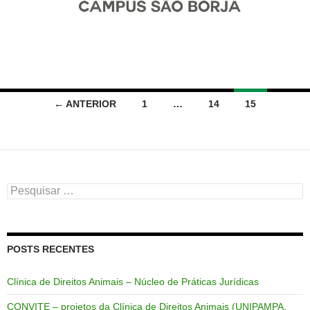
Navegação
← ANTERIOR
1
…
14
15
por
posts
Pesquisar
por:
POSTS RECENTES
Clínica de Direitos Animais – Núcleo de Práticas Jurídicas
CONVITE – projetos da Clínica de Direitos Animais (UNIPAMPA,