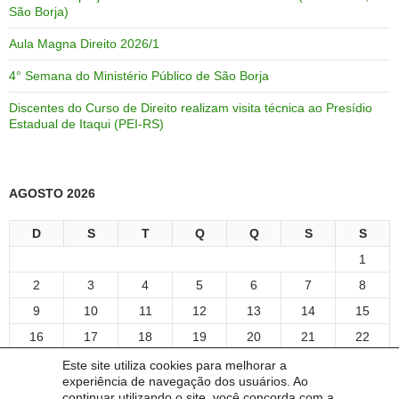
São Borja)
Aula Magna Direito 2026/1
4° Semana do Ministério Público de São Borja
Discentes do Curso de Direito realizam visita técnica ao Presídio
Estadual de Itaqui (PEI-RS)
AGOSTO 2026
D
S
T
Q
Q
S
S
1
2
3
4
5
6
7
8
9
10
11
12
13
14
15
16
17
18
19
20
21
22
23
24
25
26
27
28
29
Este site utiliza cookies para melhorar a
experiência de navegação dos usuários. Ao
30
31
continuar utilizando o site, você concorda com a