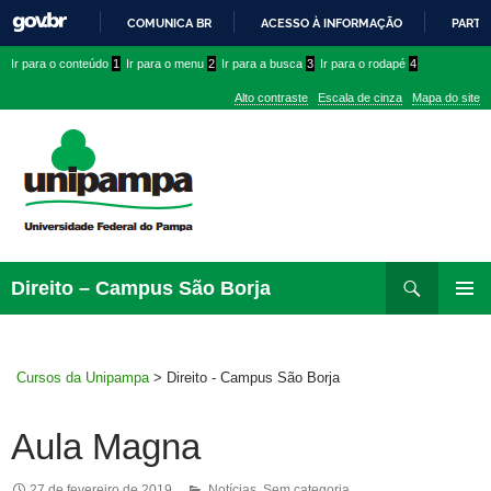
COMUNICA BR
ACESSO À INFORMAÇÃO
PARTI
IR
Ir
Ir
Ir
Ir para o conteúdo
1
Ir para o menu
2
Ir para a busca
3
Ir para o rodapé
4
PARA
para
para
para
O
Alto contraste
Escala de cinza
Mapa do site
CONTEÚDO
conteúdo
menu
menu
superior
lateral
Pesquisar
Ir
Direito – Campus São Borja
para
MENU
rodapé
PRINCI
Cursos da Unipampa
>
Direito - Campus São Borja
Aula Magna
27 de fevereiro de 2019
Notícias
,
Sem categoria