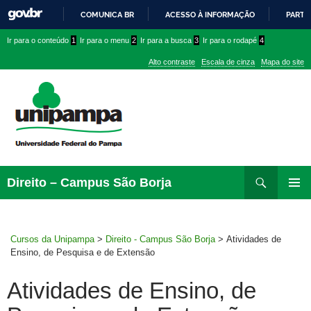
COMUNICA BR
ACESSO À INFORMAÇÃO
PARTI
IR
Ir
Ir
Ir
Ir para o conteúdo
1
Ir para o menu
2
Ir para a busca
3
Ir para o rodapé
4
PARA
para
para
para
O
Alto contraste
Escala de cinza
Mapa do site
CONTEÚDO
conteúdo
menu
menu
superior
lateral
Pesquisar
Ir
Direito – Campus São Borja
para
MENU
rodapé
PRINCI
Cursos da Unipampa
>
Direito - Campus São Borja
>
Atividades de
Ensino, de Pesquisa e de Extensão
Atividades de Ensino, de