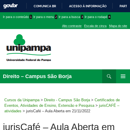
COMUNICA BR
ACESSO À INFORMAÇÃO
PARTI
IR
Ir
Ir
Ir
Ir para o conteúdo
1
Ir para o menu
2
Ir para a busca
3
Ir para o rodapé
4
PARA
para
para
para
O
Alto contraste
Escala de cinza
Mapa do site
CONTEÚDO
conteúdo
menu
menu
superior
lateral
Pesquisar
Ir
Direito – Campus São Borja
para
MENU
rodapé
PRINCI
Cursos da Unipampa
>
Direito - Campus São Borja
>
Certificados de
Eventos, Atividades de Ensino, Extensão e Pesquisa
>
jurisCAFÉ –
atividades
>
jurisCafé – Aula Aberta em 21/11/2022
jurisCafé – Aula Aberta em