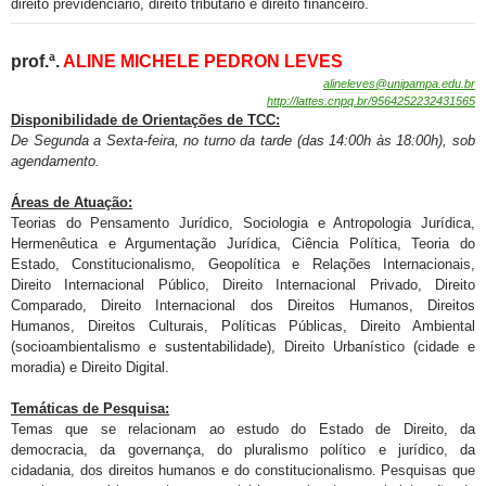
direito previdenciário, direito tributário e direito financeiro.
prof.ª.
ALINE MICHELE PEDRON LEVES
alineleves
@unipampa.edu.br
http://lattes.cnpq.br/9564252232431565
Disponibilidade de
Orientações de TCC:
De Segunda a Sexta-feira, no turno da tarde (das 14:00h às 18:00h)
, sob
agendamento
.
Áreas de Atuação:
Teorias do Pensamento Jurídico, Sociologia e Antropologia Jurídica,
Hermenêutica e Argumentação Jurídica, Ciência Política, Teoria do
Estado, Constitucionalismo, Geopolítica e Relações Internacionais,
Direito Internacional Público, Direito Internacional Privado, Direito
Comparado, Direito Internacional dos Direitos Humanos, Direitos
Humanos, Direitos Culturais, Políticas Públicas, Direito Ambiental
(socioambientalismo e sustentabilidade), Direito Urbanístico (cidade e
moradia) e Direito Digital.
Temáticas de Pesquisa:
Temas que se relacionam ao estudo do Estado de Direito, da
democracia, da governança, do pluralismo político e jurídico, da
cidadania, dos direitos humanos e do constitucionalismo. Pesquisas que