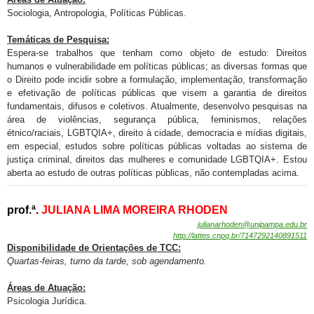
Sociologia, Antropologia, Políticas Públicas.
Temáticas de Pesquisa:
Espera-se trabalhos que tenham como objeto de estudo: Direitos
humanos e vulnerabilidade em políticas públicas; as diversas formas que
o Direito pode incidir sobre a formulação, implementação, transformação
e efetivação de políticas públicas que visem a garantia de direitos
fundamentais, difusos e coletivos. Atualmente, desenvolvo pesquisas na
área de violências, segurança pública, feminismos, relações
étnico/raciais, LGBTQIA+, direito à cidade, democracia e mídias digitais,
em especial, estudos sobre políticas públicas voltadas ao sistema de
justiça criminal, direitos das mulheres e comunidade LGBTQIA+. Estou
aberta ao estudo de outras políticas públicas, não contempladas acima.
prof.ª.
JULIANA LIMA MOREIRA RHODEN
julianarhoden@unipampa.edu.br
http://lattes.cnpq.br/7147292140891511
Disponibilidade de
Orientações de TCC:
Quartas-feiras, turno da tarde, sob agendamento.
Áreas de Atuação:
Psicologia Jurídica.