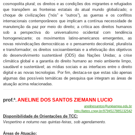
cosmopolita plural; os direitos e as condições dos migrantes e refugiados
que transpõem as fronteiras estatais do atual mundo globalizado; o
choque de civilizações (“nós” e “outros”), as guerras e os conflitos
internacionais contemporâneos que implicam a contínua necessidade de
manutenção da paz por meio do direito; a crítica aos direitos humanos
sob a perspectiva do universalismo ocidental com tendência
homogeneizante; os movimentos latino-americanos emergentes, as
novas reivindicações democráticas e o pensamento decolonial, pluralista
e transformador; os direitos socioambientais e a efetivação dos objetivos
do desenvolvimento sustentável (ODS) das Nações Unidas; a crise
climática global e a garantia do direito humano ao meio ambiente limpo,
saudável e sustentável; as mídias sociais e as interfaces entre o direito
digital e as novas tecnologias. Por fim, destaca-se que estas são apenas
algumas das possíveis temáticas de pesquisa que integram as áreas de
atuação acima relacionadas.
prof.ª.
ANELINE DOS SANTOS ZIEMANN LUCIO
anelinesantos@unipampa.edu.br
http://lattes.cnpq.br/
9794517885132542
Disponibilidade de
Orientações de TCC:
Vespertino e noturno nas quintas-feiras, sob agendamento
.
Áreas de Atuação: