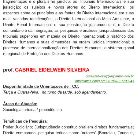
fragmentação e o pluralismo jurídico; os Tribunais Internacionais e sua
jurisdição; os sujeitos e novos atores do Direito Internacional; os
aspectos sobre os princípios e as fontes do Direito Internacional em suas
mais variadas ramificações; o Direito Internacional do Meio Ambiente; o
Direito Penal Internacional e sua construção jurisprudencial; o Direito
comunitário e da integração; as pesquisas e análises jurisprudenciais dos
tribunais superiores em matéria de Direito Internacional; o histórico dos
Direitos Humanos e suas dimensões na ordem jurídica internacional; o
processo de internacionalização dos Direitos Humanos; o sistema global
e regional de Proteção aos Direitos Humanos.
prof.
GABRIEL EIDELWEIN SILVEIRA
gabrielsilveira@unipampa.edu.br
http://lattes.cnpq.br/
3581967627700243
Disponibilidade de
Orientações de TCC:
Terça e Quarta-feira, no turno da tarde, sob agendamento.
Áreas de Atuação:
Sociologia jurídica / propedêutica.
Temáticas de Pesquisa:
Poder Judiciário; Jurisprudência constitucional em direitos fundamentais;
Direito comparado; pesquisa teórica sobre “autores” (Bourdieu, Foucault,