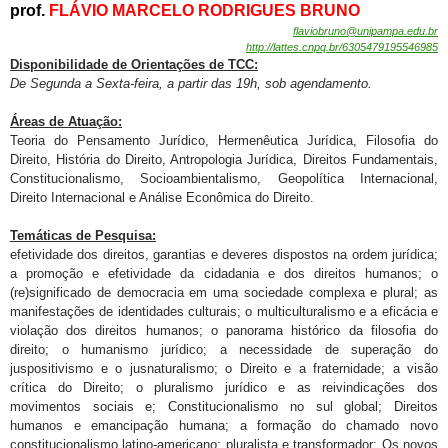
prof.
FLÁVIO MARCELO RODRIGUES BRUNO
flaviobruno@unipampa.edu.br
http://lattes.cnpq.br/6305479195546985
Disponibilidade de
Orientações de TCC:
De Segunda a Sexta-feira, a partir das 19h, sob agendamento.
Áreas de Atuação:
Teoria do Pensamento Jurídico, Hermenêutica Jurídica, Filosofia do
Direito, História do Direito, Antropologia Jurídica, Direitos Fundamentais,
Constitucionalismo, Socioambientalismo, Geopolítica Internacional,
Direito Internacional e Análise Econômica do Direito.
Temáticas de Pesquisa:
efetividade dos direitos, garantias e deveres dispostos na ordem jurídica;
a promoção e efetividade da cidadania e dos direitos humanos; o
(re)significado de democracia em uma sociedade complexa e plural; as
manifestações de identidades culturais; o multiculturalismo e a eficácia e
violação dos direitos humanos; o panorama histórico da filosofia do
direito; o humanismo jurídico; a necessidade de superação do
juspositivismo e o jusnaturalismo; o Direito e a fraternidade; a visão
crítica do Direito; o pluralismo jurídico e as reivindicações dos
movimentos sociais e; Constitucionalismo no sul global; Direitos
humanos e emancipação humana; a formação do chamado novo
constitucionalismo latino-americano: pluralista e transformador; Os novos