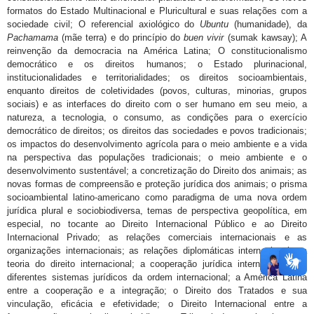
formatos do Estado Multinacional e Pluricultural e suas relações com a
sociedade civil; O referencial axiológico do
Ubuntu
(humanidade), da
Pachamama
(mãe terra) e do princípio do
buen
vivir
(sumak kawsay); A
reinvenção da democracia na América Latina; O constitucionalismo
democrático e os direitos humanos; o Estado plurinacional,
institucionalidades e territorialidades; os direitos socioambientais,
enquanto direitos de coletividades (povos, culturas, minorias, grupos
sociais) e as interfaces do direito com o ser humano em seu meio, a
natureza, a tecnologia, o consumo, as condições para o exercício
democrático de direitos; os direitos das sociedades e povos tradicionais;
os impactos do desenvolvimento agrícola para o meio ambiente e a vida
na perspectiva das populações tradicionais; o meio ambiente e o
desenvolvimento sustentável; a concretização do Direito dos animais; as
novas formas de compreensão e proteção jurídica dos animais; o prisma
socioambiental latino-americano como paradigma de uma nova ordem
jurídica plural e sociobiodiversa, temas de perspectiva geopolítica, em
especial, no tocante ao Direito Internacional Público e ao Direito
Internacional Privado; as relações comerciais internacionais e as
organizações internacionais; as relações diplomáticas internacionais; a
teoria do direito internacional; a cooperação jurídica internacional; os
diferentes sistemas jurídicos da ordem internacional; a América Latina
entre a cooperação e a integração; o Direito dos Tratados e sua
vinculação, eficácia e efetividade; o Direito Internacional entre a