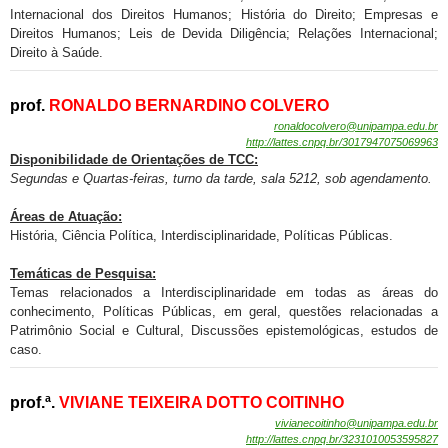
Internacional dos Direitos Humanos; História do Direito; Empresas e
Direitos Humanos; Leis de Devida Diligência; Relações Internacional;
Direito à Saúde.
prof.
RONALDO BERNARDINO COLVERO
ronaldocolvero@unipampa.edu.br
http://lattes.cnpq.br/
3017947075069963
Disponibilidade de
Orientações de TCC:
Segundas e Quartas-feiras, turno da tarde, sala 5212, sob agendamento.
Áreas de Atuação:
História, Ciência Política, Interdisciplinaridade, Políticas Públicas.
Temáticas de Pesquisa:
Temas relacionados a Interdisciplinaridade em todas as áreas do
conhecimento, Políticas Públicas, em geral, questões relacionadas a
Patrimônio Social e Cultural, Discussões epistemológicas, estudos de
caso.
prof.ª.
VIVIANE TEIXEIRA DOTTO COITINHO
vivianecoitinho@unipampa.edu.br
http://lattes.cnpq.br/
3231010053595827