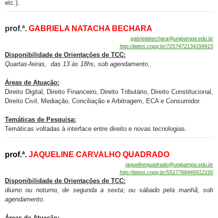
etc.).
prof.ª.
GABRIELA NATACHA BECHARA
gabrielabechara@unipampa.edu.br
http://lattes.cnpq.br/
7257472134199915
Disponibilidade de
Orientações de TCC:
Quartas-feiras, das 13 às 18hs, sob agendamento.
.
Áreas de Atuação:
Direito Digital, Direito Financeiro, Direito Tributário, Direito Constitucional,
Direito Civil, Mediação, Conciliação e Arbitragem, ECA e Consumidor.
Temáticas de Pesquisa:
Temáticas voltadas à interface entre direito e novas tecnologias.
prof.ª.
JAQUELINE CARVALHO QUADRADO
jaquelinequadrado@unipampa.edu.br
http://lattes.cnpq.br/5517768446912195
Disponibilidade de
Orientações de TCC:
diurno ou noturno, de segunda a sexta; ou sábado pela manhã, sob
agendamento.
Áreas de Atuação: