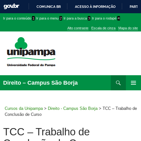
COMUNICA BR
ACESSO À INFORMAÇÃO
PARTI
IR
Ir
Ir
Ir
Ir para o conteúdo
1
Ir para o menu
2
Ir para a busca
3
Ir para o rodapé
4
PARA
para
para
para
O
Alto contraste
Escala de cinza
Mapa do site
CONTEÚDO
conteúdo
menu
menu
superior
lateral
Pesquisar
Ir
Direito – Campus São Borja
para
MENU
rodapé
PRINCI
Cursos da Unipampa
>
Direito - Campus São Borja
>
TCC – Trabalho de
Conclusão de Curso
TCC – Trabalho de