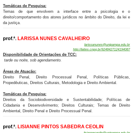
Temáticas de Pesquisa:
Temas de que envolvem a interface entre a psicologia e o
direito/comportamento dos atores jurídicos no âmbito do Direito, da lei e
da justiça.
prof.ª.
LARISSA NUNES CAVALHEIRO
larissanunes@unipampa.edu.br
http://lattes.cnpq.br/9248427124194087
Disponibilidade de
Orientações de TCC:
tarde ou noite, sob agendamento.
Áreas de Atuação:
Direito Penal, Direito Processual Penal, Políticas Públicas,
Propedêuticas, Direitos Culturais, Metodologia e Direito Ambiental.
Temáticas de Pesquisa:
Direitos da Sociobiodiversidade e Sustentabilidade; Políticas de
Cidadania e Desenvolvimento; Direitos Culturais; Temas de Direito
Ambiental, Direito Penal e Direito Processual Penal.
prof.ª.
LISIANNE PINTOS SABEDRA CEOLIN
lisianneceolin@unipampa.edu.br