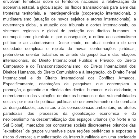
envolvam temáticas sobre os territórios nacionais, a relativização da
soberania estatal, a globalização, os fluxos transnacionais para além das
fronteiras territoriais, a interdependência (cooperação internacional), o
multilateralismo (atuação de novos sujeitos e atores internacionais), a
governança global, a atuação dos tribunais e cortes internacionais, os
sistemas regionais e global de proteção dos direitos humanos, o
cosmopolitismo pluralista e, por conseguinte, a crítica ao nacionalismo
político e ao autoritarismo. Desse modo, no atual contexto de uma
sociedade complexa e repleta de novas conformações jurídicas,
pretende-se orientar trabalhos no âmbito da geopolítica e das relações
internacionais, do Direito Internacional Público e Privado, do Direito
Comparado e do Transconstitucionalismo, do Direito Internacional dos
Direitos Humanos, do Direito Comunitário e à Integração, do Direito Penal
Internacional e do Direito Internacional dos Conflitos Armados.
Especificamente, orientações de pesquisas que contemplem a
promoção, a garantia e a eficácia dos direitos humanos e da cidadania; o
enfrentamento das violações de direitos humanos e das vulnerabilidades
sociais por meio de políticas públicas de desenvolvimento e de combate
às desigualdades, aos riscos e às consequências ambientais; os efeitos
paradoxais dos processos da globalização econômica e do
neoliberalismo na descentralização dos espaços urbanos (no Norte e no
Sul Global), marcados por contrastes sociais discrepantes oriundos das
“expulsões” de grupos vulneráveis para regiões periféricas e expostas a
riscos diversos; a manifestação da interculturalidade em uma sociedade