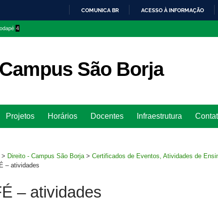
COMUNICA BR
ACESSO À INFORMAÇÃO
IR
 rodapé
4
PARA
O
CONTEÚDO
– Campus São Borja
Ir
Projetos
Horários
Docentes
Infraestrutura
Conta
para
rodapé
>
Direito - Campus São Borja
>
Certificados de Eventos, Atividades de Ensi
É – atividades
É – atividades