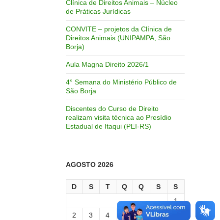
Clínica de Direitos Animais – Núcleo
de Práticas Jurídicas
CONVITE – projetos da Clínica de
Direitos Animais (UNIPAMPA, São
Borja)
Aula Magna Direito 2026/1
4° Semana do Ministério Público de
São Borja
Discentes do Curso de Direito
realizam visita técnica ao Presídio
Estadual de Itaqui (PEI-RS)
AGOSTO 2026
D
S
T
Q
Q
S
S
1
2
3
4
5
6
7
8