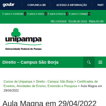
COMUNICA BR
ACESSO À INFORMAÇÃO
PARTI
IR
Ir
Ir
Ir
Ir para o conteúdo
1
Ir para o menu
2
Ir para a busca
3
Ir para o rodapé
4
PARA
para
para
para
O
Alto contraste
Escala de cinza
Mapa do site
CONTEÚDO
conteúdo
menu
menu
superior
lateral
Pesquisar
Ir
Direito – Campus São Borja
para
MENU
rodapé
PRINCI
Cursos da Unipampa
>
Direito - Campus São Borja
>
Certificados de
Eventos, Atividades de Ensino, Extensão e Pesquisa
>
Aula Magna em
29/04/2022
Aula Magna em 29/04/2022