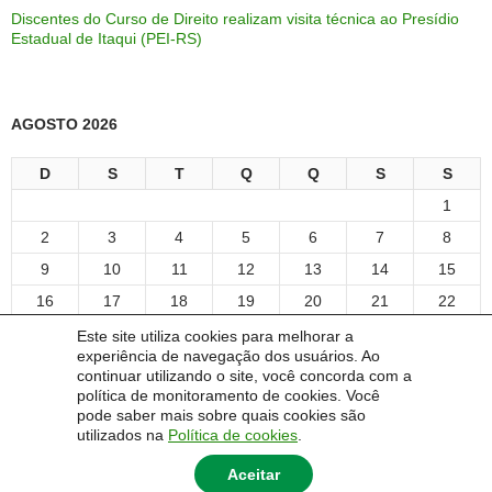
Discentes do Curso de Direito realizam visita técnica ao Presídio
Estadual de Itaqui (PEI-RS)
AGOSTO 2026
D
S
T
Q
Q
S
S
1
2
3
4
5
6
7
8
9
10
11
12
13
14
15
16
17
18
19
20
21
22
23
24
25
26
27
28
29
Este site utiliza cookies para melhorar a
experiência de navegação dos usuários. Ao
30
31
continuar utilizando o site, você concorda com a
« maio
política de monitoramento de cookies. Você
pode saber mais sobre quais cookies são
utilizados na
Política de cookies
.
Aceitar