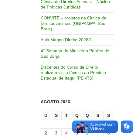
Clínica de Direitos Animais – Núcleo
de Práticas Jurídicas
CONVITE – projetos da Clínica de
Direitos Animais (UNIPAMPA, São
Borja)
Aula Magna Direito 2026/1
4° Semana do Ministério Público de
São Borja
Discentes do Curso de Direito
realizam visita técnica ao Presídio
Estadual de Itaqui (PEI-RS)
AGOSTO 2026
D
S
T
Q
Q
S
S
1
2
3
4
5
6
7
8