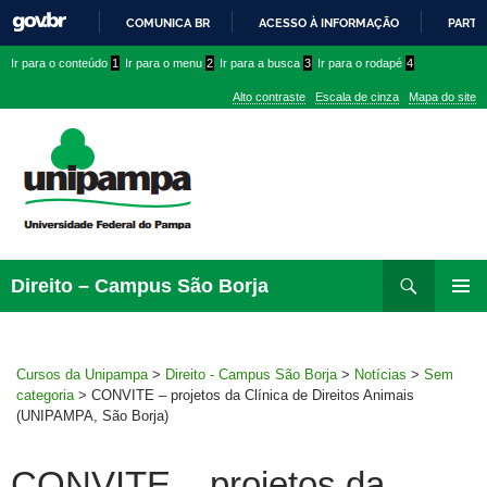
COMUNICA BR
ACESSO À INFORMAÇÃO
PARTI
IR
Ir
Ir
Ir
Ir para o conteúdo
1
Ir para o menu
2
Ir para a busca
3
Ir para o rodapé
4
PARA
para
para
para
O
Alto contraste
Escala de cinza
Mapa do site
CONTEÚDO
conteúdo
menu
menu
superior
lateral
Pesquisar
Ir
Direito – Campus São Borja
para
MENU
rodapé
PRINCI
Cursos da Unipampa
>
Direito - Campus São Borja
>
Notícias
>
Sem
categoria
>
CONVITE – projetos da Clínica de Direitos Animais
(UNIPAMPA, São Borja)
CONVITE – projetos da