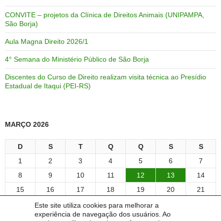
CONVITE – projetos da Clínica de Direitos Animais (UNIPAMPA,
São Borja)
Aula Magna Direito 2026/1
4° Semana do Ministério Público de São Borja
Discentes do Curso de Direito realizam visita técnica ao Presídio
Estadual de Itaqui (PEI-RS)
MARÇO 2026
D
S
T
Q
Q
S
S
1
2
3
4
5
6
7
8
9
10
11
12
13
14
15
16
17
18
19
20
21
22
23
24
25
26
27
28
Este site utiliza cookies para melhorar a
experiência de navegação dos usuários. Ao
29
30
31