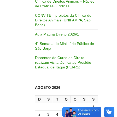
Clínica de Direitos Animais – Núcleo
de Práticas Jurídicas
CONVITE – projetos da Clínica de
Direitos Animais (UNIPAMPA, São
Borja)
Aula Magna Direito 2026/1
4° Semana do Ministério Público de
São Borja
Discentes do Curso de Direito
realizam visita técnica ao Presídio
Estadual de Itaqui (PEI-RS)
AGOSTO 2026
D
S
T
Q
Q
S
S
1
2
3
4
5
6
7
8