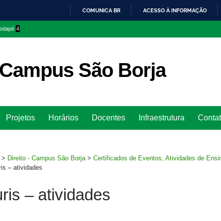
COMUNICA BR
ACESSO À INFORMAÇÃO
IR
 rodapé
4
PARA
O
CONTEÚDO
– Campus São Borja
Ir
Projetos
Horários
Docentes
Infraestrutura
Conta
para
rodapé
>
Direito - Campus São Borja
>
Certificados de Eventos, Atividades de Ensi
s – atividades
is – atividades