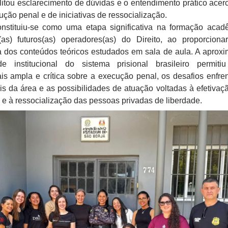
ilitou esclarecimento de dúvidas e o entendimento prático acer
ção penal e de iniciativas de ressocialização.
onstituiu-se como uma etapa significativa na formação acad
s(as) futuros(as) operadores(as) do Direito, ao proporcion
a dos conteúdos teóricos estudados em sala de aula. A aprox
e institucional do sistema prisional brasileiro permit
s ampla e crítica sobre a execução penal, os desafios enfre
ais da área e as possibilidades de atuação voltadas à efetivaç
 e à ressocialização das pessoas privadas de liberdade.