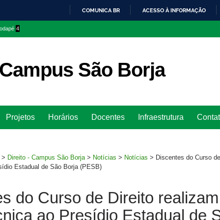
COMUNICA BR
ACESSO À INFORMAÇÃO
IR
 rodapé
4
PARA
O
CONTEÚDO
– Campus São Borja
Ir
Projetos
Horários
Docentes
Infraestrutura
Conta
para
rodapé
>
Direito - Campus São Borja
>
Notícias
>
Notícias
>
Discentes do Curso de 
esídio Estadual de São Borja (PESB)
s do Curso de Direito realizam
écnica ao Presídio Estadual de 