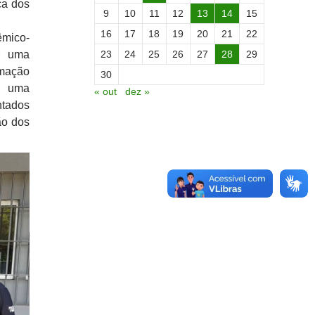
ca dos
9
10
11
12
13
14
15
16
17
18
19
20
21
22
êmico-
ar uma
23
24
25
26
27
28
29
imação
30
iu uma
« out
dez »
ntados
ão dos