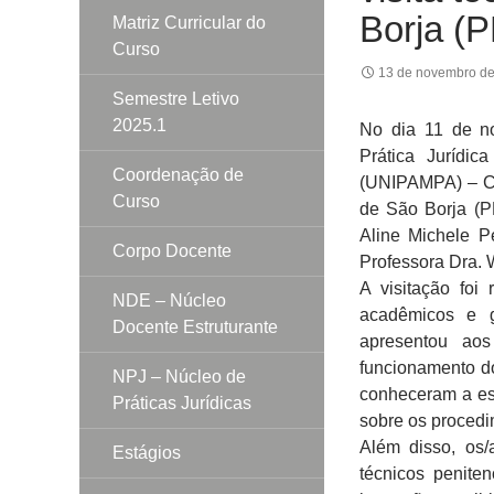
Borja (
Matriz Curricular do
Curso
13 de novembro d
Semestre Letivo
2025.1
No dia 11 de n
Prática Jurídi
Coordenação de
(UNIPAMPA) – Ca
Curso
de São Borja (P
Aline Michele Pe
Corpo Docente
Professora Dra.
A visitação foi
NDE – Núcleo
acadêmicos e g
Docente Estruturante
apresentou ao
funcionamento do
NPJ – Núcleo de
conheceram a est
Práticas Jurídicas
sobre os procedi
Além disso, os/
Estágios
técnicos penite