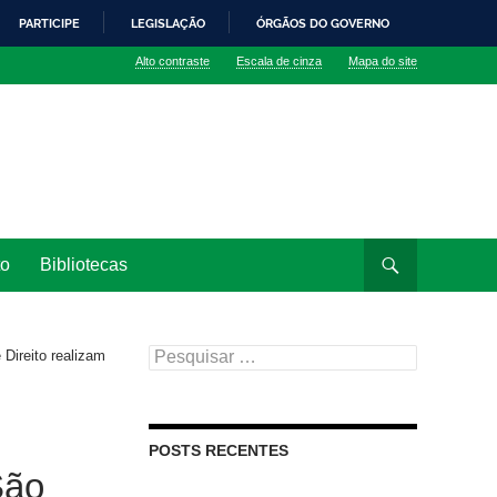
PARTICIPE
LEGISLAÇÃO
ÓRGÃOS DO GOVERNO
Alto contraste
Escala de cinza
Mapa do site
to
Bibliotecas
Pesquisar
Direito realizam
por:
POSTS RECENTES
São