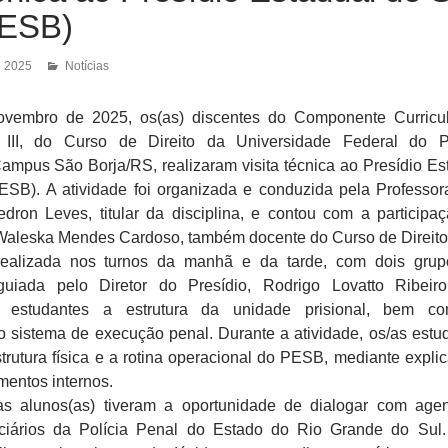
PESB)
e 2025
Notícias
ovembro de 2025, os(as) discentes do Componente Curricu
ca III, do Curso de Direito da Universidade Federal do
mpus São Borja/RS, realizaram visita técnica ao Presídio Es
ESB). A atividade foi organizada e conduzida pela Professor
dron Leves, titular da disciplina, e contou com a participa
 Waleska Mendes Cardoso, também docente do Curso de Direito
 realizada nos turnos da manhã e da tarde, com dois gru
uiada pelo Diretor do Presídio, Rodrigo Lovatto Ribeir
s estudantes a estrutura da unidade prisional, bem c
 sistema de execução penal. Durante a atividade, os/as estu
rutura física e a rotina operacional do PESB, mediante expli
mentos internos.
as alunos(as) tiveram a oportunidade de dialogar com age
nciários da Polícia Penal do Estado do Rio Grande do Sul