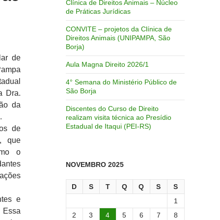
Clínica de Direitos Animais – Núcleo
de Práticas Jurídicas
CONVITE – projetos da Clínica de
Direitos Animais (UNIPAMPA, São
Borja)
lar de
Aula Magna Direito 2026/1
 Pampa
tadual
4° Semana do Ministério Público de
São Borja
a Dra.
ção da
Discentes do Curso de Direito
.
realizam visita técnica ao Presídio
Estadual de Itaqui (PEI-RS)
pos de
o, que
omo o
dantes
NOVEMBRO 2025
cações
D
S
T
Q
Q
S
S
ntes e
1
. Essa
2
3
4
5
6
7
8