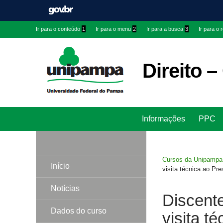
Ir
Ir
Ir
Ir para o conteúdo
1
Ir para o menu
2
Ir para a busca
3
Ir para o
para
para
para
conteúdo
menu
menu
superior
lateral
Direito 
Pesquisar
Informações
PPC
Cursos da Unipampa
Início
visita técnica ao Pr
Notícias
Discente
Dados do curso
visita t