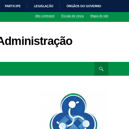
PARTICIPE
LEGISLAÇÃO
ÓRGÃOS DO GOVERNO
Alto contraste
Escala de cinza
Mapa do site
Administração