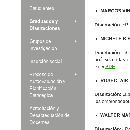
Estudiantes
MARCOS VIN
Graduados y
Disertación:
«Pro
Disertaciones
MICHELE BIE
Grupos de
investigacion
Disertación:
«Com
análisis en las 
Inserción social
Sul»
PDF
Proceso de
ROSECLAIR
Autoevaluación y
Planificación
Disertación:
«La 
Estratégica
los emprendedore
Acreditación y
Desacreditación de
WALTER MAR
Docentes
Disertación:
«Pos