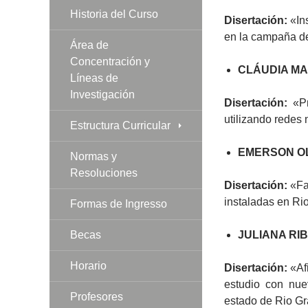
Historia del Curso
Disertación:
«Ins
en la campaña d
Área de
Concentración y
CLÁUDIA MA
Líneas de
Investigación
Disertación:
«Pr
utilizando redes 
Estructura Curricular
EMERSON OL
Normas y
Resoluciones
Disertación:
«Fac
instaladas en Ri
Formas de Ingresso
Becas
JULIANA RI
Horario
Disertación:
«Afi
estudio con nue
Profesores
estado de Rio G