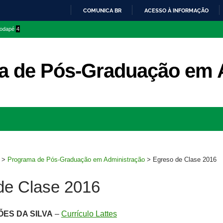
COMUNICA BR
ACESSO À INFORMAÇÃO
IR
 rodapé
4
PARA
O
CONTEÚDO
a de Pós-Graduação em 
Ir
para
rodapé
>
Programa de Pós-Graduação em Administração
>
Egreso de Clase 2016
de Clase 2016
ÕES DA SILVA
–
Currículo Lattes