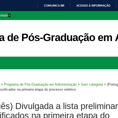
COMUNICA BR
ACESSO À INFORMAÇÃO
IR
 rodapé
4
PARA
O
CONTEÚDO
a de Pós-Graduação em 
Ir
para
rodapé
>
Programa de Pós-Graduação em Administração
>
Sem categoria
>
(Portu
lassificados na primeira etapa do processo seletivo
ês) Divulgada a lista preliminar
ificados na primeira etapa do