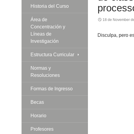
processo
Historia del Curso
Área de
18 de November d
Concentración y
Líneas de
Disculpa, pero e
Investigación
Estructura Curricular
Normas y
Resoluciones
Formas de Ingresso
Becas
Horario
Profesores