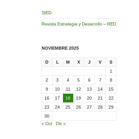
SIED
Revista Estrategia y Desarrollo – RED
NOVIEMBRE 2025
D
L
M
X
J
V
S
1
2
3
4
5
6
7
8
9
10
11
12
13
14
15
16
17
18
19
20
21
22
23
24
25
26
27
28
29
30
« Oct
Dic »