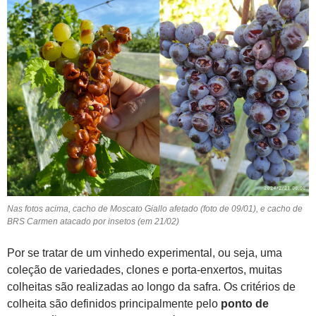
Nas fotos acima, cacho de Moscato Giallo afetado (foto de 09/01), e cacho de
BRS Carmen atacado por insetos (em 21/02)
Por se tratar de um vinhedo experimental, ou seja, uma
coleção de variedades, clones e porta-enxertos, muitas
colheitas são realizadas ao longo da safra. Os critérios de
colheita são definidos principalmente pelo
ponto de