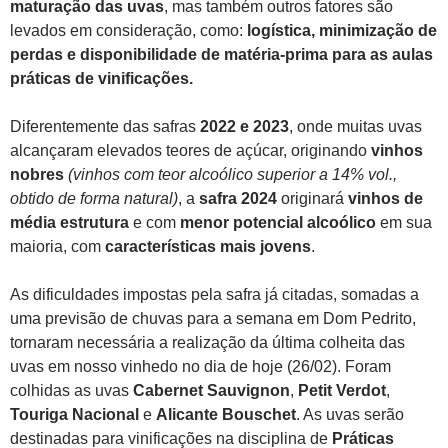
maturação das uvas
, mas também outros fatores são
levados em consideração, como:
logística,
minimização de
perdas e disponibilidade de matéria-prima para as aulas
práticas de vinificações.
Diferentemente das safras
2022 e 2023
, onde muitas uvas
alcançaram elevados teores de açúcar, originando
vinhos
nobres
(vinhos com teor alcoólico superior a 14% vol.,
obtido de forma natural)
, a
safra 2024
originará
vinhos de
média estrutura
e com
menor potencial alcoólico
em sua
maioria, com
características mais jovens
.
As dificuldades impostas pela safra já citadas, somadas a
uma previsão de chuvas para a semana em Dom Pedrito,
tornaram necessária a realização da última colheita das
uvas em nosso vinhedo no dia de hoje (26/02). Foram
colhidas as uvas
Cabernet Sauvignon
,
Petit Verdot
,
Touriga Nacional
e
Alicante Bouschet
. As uvas serão
destinadas para vinificações na disciplina de
Práticas