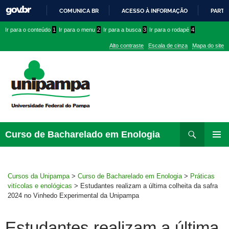
COMUNICA BR
ACESSO À INFORMAÇÃO
PARTI
IR
Ir
Ir
Ir
Ir para o conteúdo
1
Ir para o menu
2
Ir para a busca
3
Ir para o rodapé
4
PARA
para
para
para
O
Alto contraste
Escala de cinza
Mapa do site
CONTEÚDO
conteúdo
menu
menu
superior
lateral
Pesquisar
Ir
Curso de Bacharelado em Enologia
para
MENU
rodapé
PRINCI
Cursos da Unipampa
>
Curso de Bacharelado em Enologia
>
Práticas
vitícolas e enológicas
>
Estudantes realizam a última colheita da safra
2024 no Vinhedo Experimental da Unipampa
Estudantes realizam a última