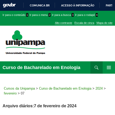
COMUNICA BR
ACESSO À INFORMAÇÃO
PARTI
IR
Ir
Ir
Ir
Ir para o conteúdo
1
Ir para o menu
2
Ir para a busca
3
Ir para o rodapé
4
PARA
para
para
para
O
Alto contraste
Escala de cinza
Mapa do site
CONTEÚDO
conteúdo
menu
menu
superior
lateral
Pesquisar
Ir
Curso de Bacharelado em Enologia
para
MENU
rodapé
PRINCI
Cursos da Unipampa
>
Curso de Bacharelado em Enologia
>
2024
>
fevereiro
>
07
Arquivo diários:7 de fevereiro de 2024