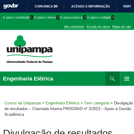
COMUNICA BR
ACESSO À INFORMAÇÃO
PARTI
IR
Ir
Ir
Ir
Ir para o conteúdo
1
Ir para o menu
2
Ir para a busca
3
Ir para o rodapé
4
PARA
para
para
para
O
Alto contraste
Escala de cinza
Mapa do site
CONTEÚDO
conteúdo
menu
menu
superior
lateral
Pesquisar
Ir
Engenharia Elétrica
para
MENU
rodapé
PRINCI
Cursos da Unipampa
>
Engenharia Elétrica
>
Sem categoria
>
Divulgação
de resultados – Chamada Interna PROGRAD nº 3/2023 – Apoio à Gestão
Acadêmica
Divulgação de resultados –