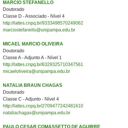
MARCIO STEFANELLO
Doutorado
Classe D - Associado - Nível 4
http://lattes.cnpq.br/9333498570249062
marciostefanello@unipampa.edu.br
MICAEL MARCIO OLIVEIRA
Doutorado
Classe A - Adjunto A - Nível 1
http://lattes.cnpq.br/6329325710347561
micaeloliveira@unipampa.edu.br
NATALIA BRAUN CHAGAS
Doutorado
Classe C - Adjunto - Nível 4
http://lattes.cnpq.br/2709477242481610
nataliachagas@unipampa.edu.br
PAULO CESAR COMASSETTO DE AGUIRRE