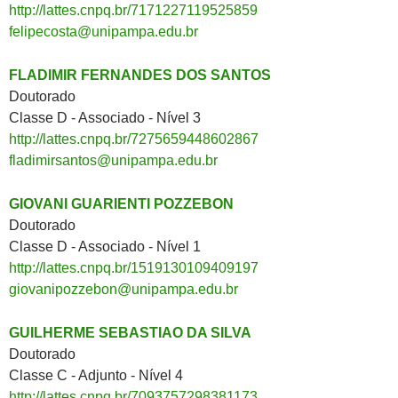
http://lattes.cnpq.br/7171227119525859
felipecosta@unipampa.edu.br
FLADIMIR FERNANDES DOS SANTOS
Doutorado
Classe D - Associado - Nível 3
http://lattes.cnpq.br/7275659448602867
fladimirsantos@unipampa.edu.br
GIOVANI GUARIENTI POZZEBON
Doutorado
Classe D - Associado - Nível 1
http://lattes.cnpq.br/1519130109409197
giovanipozzebon@unipampa.edu.br
GUILHERME SEBASTIAO DA SILVA
Doutorado
Classe C - Adjunto - Nível 4
http://lattes.cnpq.br/7093757298381173