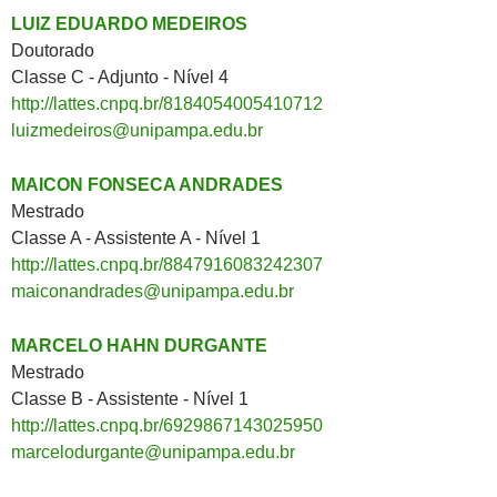
LUIZ EDUARDO MEDEIROS
Doutorado
Classe C - Adjunto - Nível 4
http://lattes.cnpq.br/8184054005410712
luizmedeiros@unipampa.edu.br
MAICON FONSECA ANDRADES
Mestrado
Classe A - Assistente A - Nível 1
http://lattes.cnpq.br/8847916083242307
maiconandrades@unipampa.edu.br
MARCELO HAHN DURGANTE
Mestrado
Classe B - Assistente - Nível 1
http://lattes.cnpq.br/6929867143025950
marcelodurgante@unipampa.edu.br