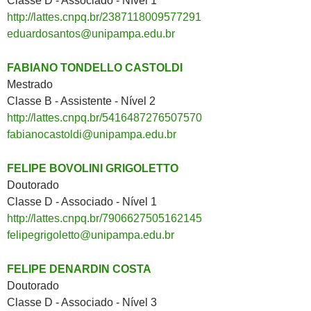
Classe D - Associado - Nível 1
http://lattes.cnpq.br/2387118009577291
eduardosantos@unipampa.edu.br
FABIANO TONDELLO CASTOLDI
Mestrado
Classe B - Assistente - Nível 2
http://lattes.cnpq.br/5416487276507570
fabianocastoldi@unipampa.edu.br
FELIPE BOVOLINI GRIGOLETTO
Doutorado
Classe D - Associado - Nível 1
http://lattes.cnpq.br/7906627505162145
felipegrigoletto@unipampa.edu.br
FELIPE DENARDIN COSTA
Doutorado
Classe D - Associado - Nível 3