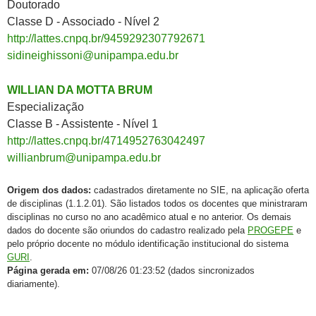
Doutorado
Classe D - Associado - Nível 2
http://lattes.cnpq.br/9459292307792671
sidineighissoni@unipampa.edu.br
WILLIAN DA MOTTA BRUM
Especialização
Classe B - Assistente - Nível 1
http://lattes.cnpq.br/4714952763042497
willianbrum@unipampa.edu.br
Origem dos dados:
cadastrados diretamente no SIE, na aplicação oferta
de disciplinas (1.1.2.01). São listados todos os docentes que ministraram
disciplinas no curso no ano acadêmico atual e no anterior. Os demais
dados do docente são oriundos do cadastro realizado pela
PROGEPE
e
pelo próprio docente no módulo identificação institucional do sistema
GURI
.
Página gerada em:
07/08/26 01:23:52 (dados sincronizados
diariamente).