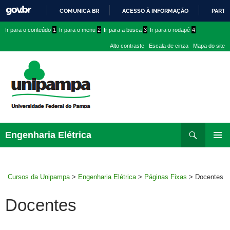
COMUNICA BR
ACESSO À INFORMAÇÃO
PARTI
IR
Ir
Ir
Ir
Ir para o conteúdo
1
Ir para o menu
2
Ir para a busca
3
Ir para o rodapé
4
PARA
para
para
para
O
Alto contraste
Escala de cinza
Mapa do site
CONTEÚDO
conteúdo
menu
menu
superior
lateral
Pesquisar
Ir
Engenharia Elétrica
para
MENU
rodapé
PRINCI
Cursos da Unipampa
>
Engenharia Elétrica
>
Páginas Fixas
>
Docentes
Docentes