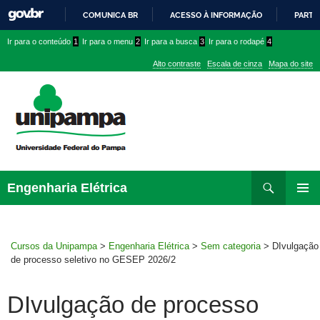
COMUNICA BR
ACESSO À INFORMAÇÃO
PARTI
IR
Ir
Ir
Ir
Ir para o conteúdo
1
Ir para o menu
2
Ir para a busca
3
Ir para o rodapé
4
PARA
para
para
para
O
Alto contraste
Escala de cinza
Mapa do site
CONTEÚDO
conteúdo
menu
menu
superior
lateral
Pesquisar
Ir
Engenharia Elétrica
para
MENU
rodapé
PRINCI
Cursos da Unipampa
>
Engenharia Elétrica
>
Sem categoria
>
DIvulgação
de processo seletivo no GESEP 2026/2
DIvulgação de processo