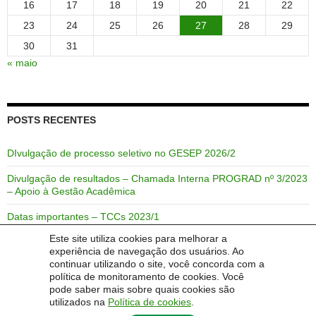
16
17
18
19
20
21
22
23
24
25
26
27
28
29
30
31
« maio
POSTS RECENTES
DIvulgação de processo seletivo no GESEP 2026/2
Divulgação de resultados – Chamada Interna PROGRAD nº 3/2023
– Apoio à Gestão Acadêmica
Datas importantes – TCCs 2023/1
Este site utiliza cookies para melhorar a
Link de acesso rápido para o semestre 2021/2
experiência de navegação dos usuários. Ao
continuar utilizando o site, você concorda com a
Link de acesso rápido para o semestre 2021/1
política de monitoramento de cookies. Você
pode saber mais sobre quais cookies são
utilizados na
Política de cookies
.