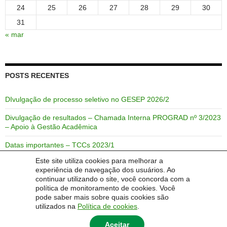
24
25
26
27
28
29
30
31
« mar
POSTS RECENTES
DIvulgação de processo seletivo no GESEP 2026/2
Divulgação de resultados – Chamada Interna PROGRAD nº 3/2023
– Apoio à Gestão Acadêmica
Datas importantes – TCCs 2023/1
Este site utiliza cookies para melhorar a
Link de acesso rápido para o semestre 2021/2
experiência de navegação dos usuários. Ao
continuar utilizando o site, você concorda com a
Link de acesso rápido para o semestre 2021/1
política de monitoramento de cookies. Você
pode saber mais sobre quais cookies são
utilizados na
Política de cookies
.
Aceitar