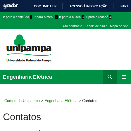
COMUNICA BR
ACESSO À INFORMAÇÃO
PARTI
IR
Ir
Ir
Ir
Ir para o conteúdo
1
Ir para o menu
2
Ir para a busca
3
Ir para o rodapé
4
PARA
para
para
para
O
Alto contraste
Escala de cinza
Mapa do site
CONTEÚDO
conteúdo
menu
menu
superior
lateral
Pesquisar
Ir
Engenharia Elétrica
para
MENU
rodapé
PRINCI
Cursos da Unipampa
>
Engenharia Elétrica
>
Contatos
Contatos