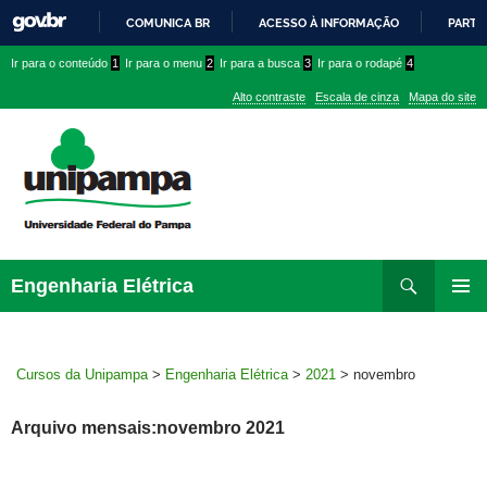
COMUNICA BR
ACESSO À INFORMAÇÃO
PARTI
IR
Ir
Ir
Ir
Ir para o conteúdo
1
Ir para o menu
2
Ir para a busca
3
Ir para o rodapé
4
PARA
para
para
para
O
Alto contraste
Escala de cinza
Mapa do site
CONTEÚDO
conteúdo
menu
menu
superior
lateral
Pesquisar
Ir
Engenharia Elétrica
para
MENU
rodapé
PRINCI
Cursos da Unipampa
>
Engenharia Elétrica
>
2021
>
novembro
Arquivo mensais:novembro 2021