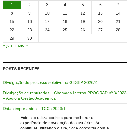
1
2
3
4
5
6
7
8
9
10
11
12
13
14
15
16
17
18
19
20
21
22
23
24
25
26
27
28
29
30
« jun
maio »
POSTS RECENTES
DIvulgação de processo seletivo no GESEP 2026/2
Divulgação de resultados – Chamada Interna PROGRAD nº 3/2023
– Apoio à Gestão Acadêmica
Datas importantes – TCCs 2023/1
Este site utiliza cookies para melhorar a
Link de acesso rápido para o semestre 2021/2
experiência de navegação dos usuários. Ao
continuar utilizando o site, você concorda com a
Link de acesso rápido para o semestre 2021/1