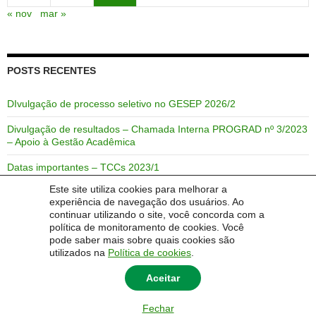
« nov
mar »
POSTS RECENTES
DIvulgação de processo seletivo no GESEP 2026/2
Divulgação de resultados – Chamada Interna PROGRAD nº 3/2023
– Apoio à Gestão Acadêmica
Datas importantes – TCCs 2023/1
Este site utiliza cookies para melhorar a
Link de acesso rápido para o semestre 2021/2
experiência de navegação dos usuários. Ao
continuar utilizando o site, você concorda com a
Link de acesso rápido para o semestre 2021/1
política de monitoramento de cookies. Você
pode saber mais sobre quais cookies são
utilizados na
Política de cookies
.
Aceitar
Fechar
© 2014 Universidade Federal do Pampa - UNIPAMPA