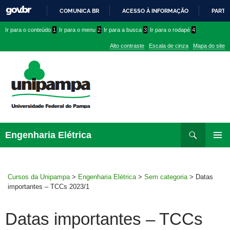
COMUNICA BR
ACESSO À INFORMAÇÃO
PARTI
IR
Ir
Ir
Ir
Ir para o conteúdo
1
Ir para o menu
2
Ir para a busca
3
Ir para o rodapé
4
PARA
para
para
para
O
Alto contraste
Escala de cinza
Mapa do site
CONTEÚDO
conteúdo
menu
menu
superior
lateral
Pesquisar
Ir
Engenharia Elétrica
para
MENU
rodapé
PRINCI
Cursos da Unipampa
>
Engenharia Elétrica
>
Sem categoria
>
Datas
importantes – TCCs 2023/1
Datas importantes – TCCs