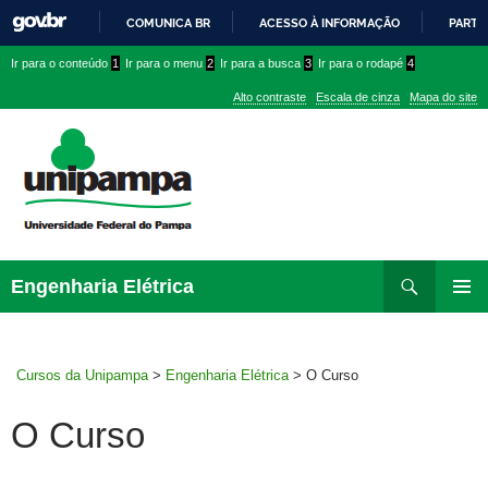
COMUNICA BR
ACESSO À INFORMAÇÃO
PARTI
IR
Ir
Ir
Ir
Ir para o conteúdo
1
Ir para o menu
2
Ir para a busca
3
Ir para o rodapé
4
PARA
para
para
para
O
Alto contraste
Escala de cinza
Mapa do site
CONTEÚDO
conteúdo
menu
menu
superior
lateral
Pesquisar
Ir
Engenharia Elétrica
para
MENU
rodapé
PRINCI
Cursos da Unipampa
>
Engenharia Elétrica
>
O Curso
O Curso