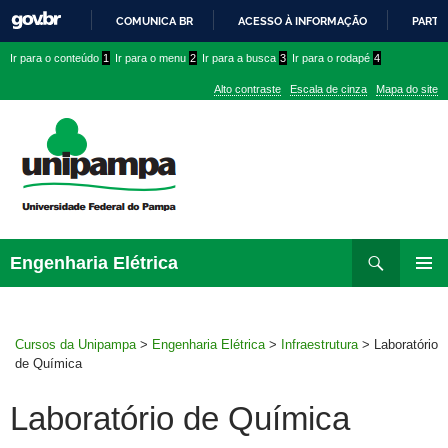
COMUNICA BR
ACESSO À INFORMAÇÃO
PARTI
IR
Ir
Ir
Ir
Ir para o conteúdo
1
Ir para o menu
2
Ir para a busca
3
Ir para o rodapé
4
PARA
para
para
para
O
Alto contraste
Escala de cinza
Mapa do site
CONTEÚDO
conteúdo
menu
menu
superior
lateral
Pesquisar
Ir
Engenharia Elétrica
para
MENU
rodapé
PRINCI
Cursos da Unipampa
>
Engenharia Elétrica
>
Infraestrutura
>
Laboratório
de Química
Laboratório de Química