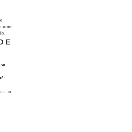
io
onforme
ão.
O E
 ou
rá:
stas no