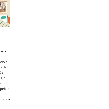
aria
vado e
es da
 de
ágio.
r
peitar
ampo
de
a