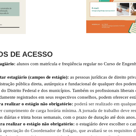
OS DE ACESSO
agiário:
alunos com matrícula e freqüência regular no Curso de Engenh
ar estagiário (campos de estágio):
as pessoas jurídicas de direito pri
stração pública direta, autárquica e fundacional de qualquer dos poder
 do Distrito Federal e dos municípios. Também os profissionais liberais
idamente registrados em seus respectivos conselhos, podem oferecer est
a realizar o estágio não obrigatório:
poderá ser realizado em qualque
er cumprimento de carga horária mínima. A jornada de trabalho deve res
as diárias e trinta horas semanais, com o prazo de duração até dois anos.
a realizar o estágio não obrigatório:
o estagiário deve escolher o c
 à apreciação do Coordenador de Estágio, que avaliará se os requisitos d