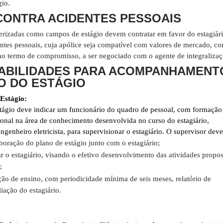
gio.
ONTRA ACIDENTES PESSOAIS
erizadas como campos de estágio devem contratar em favor do estagiár
entes pessoais, cuja apólice seja compatível com valores de mercado, c
 no termo de compromisso, a ser negociado com o agente de integralizaç
ABILIDADES PARA ACOMPANHAMENT
O DO ESTÁGIO
Estágio:
tágio deve indicar um funcionário do quadro de pessoal, com formação
ional na área de conhecimento desenvolvida no curso do estagiário,
ngenheiro eletricista, para supervisionar o estagiário. O supervisor deve
aboração do plano de estágio junto com o estagiário;
tar o estagiário, visando o efetivo desenvolvimento das atividades propo
;
ição de ensino, com periodicidade mínima de seis meses, relatório de
liação do estagiário.