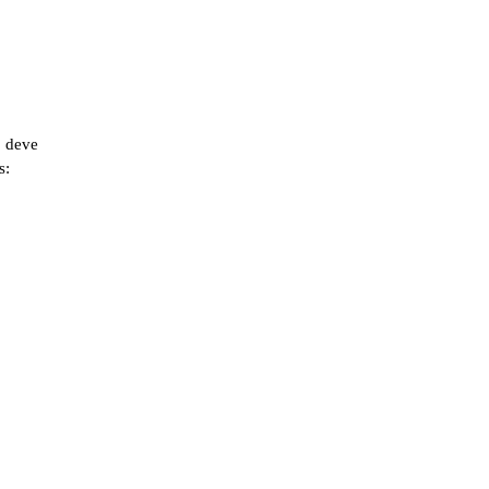
, deve
s: