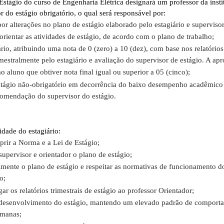
stágio do curso de Engenharia Elétrica designará um professor da insti
or do estágio obrigatório, o qual será responsável por:
r alterações no plano de estágio elaborado pelo estagiário e supervisor
orientar as atividades de estágio, de acordo com o plano de trabalho;
ário, atribuindo uma nota de 0 (zero) a 10 (dez), com base nos relatórios
mestralmente pelo estagiário e avaliação do supervisor de estágio. A ap
o aluno que obtiver nota final igual ou superior a 05 (cinco);
stágio não-obrigatório em decorrência do baixo desempenho acadêmico
omendação do supervisor do estágio.
idade do estagiário:
rir a Norma e a Lei de Estágio;
upervisor e orientador o plano de estágio;
lmente o plano de estágio e respeitar as normativas de funcionamento d
o;
gar os relatórios trimestrais de estágio ao professor Orientador;
 desenvolvimento do estágio, mantendo um elevado padrão de comport
umanas;