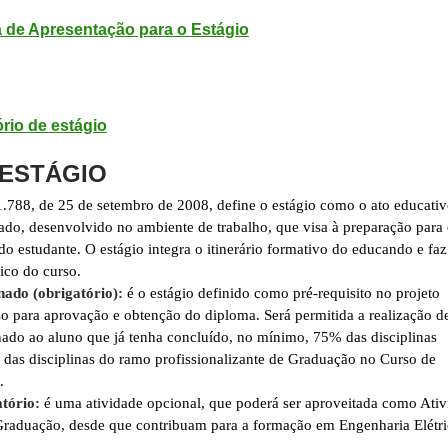
 de Apresentação para o Estágio
rio de estágio
 ESTÁGIO
1.788, de 25 de setembro de 2008, define o estágio como o ato educati
ado, desenvolvido no ambiente de trabalho, que visa à preparação para
do estudante. O estágio integra o itinerário formativo do educando e faz
ico do curso.
nado (obrigatório):
é o estágio definido como pré-requisito no projeto
o para aprovação e obtenção do diploma. Será permitida a realização d
nado ao aluno que já tenha concluído, no mínimo, 75% das disciplinas
 das disciplinas do ramo profissionalizante de Graduação no Curso de
.
tório:
é uma atividade opcional, que poderá ser aproveitada como Ativ
aduação, desde que contribuam para a formação em Engenharia Elétri