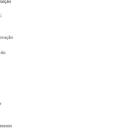
tuição
;
rovação
 do
o
amento