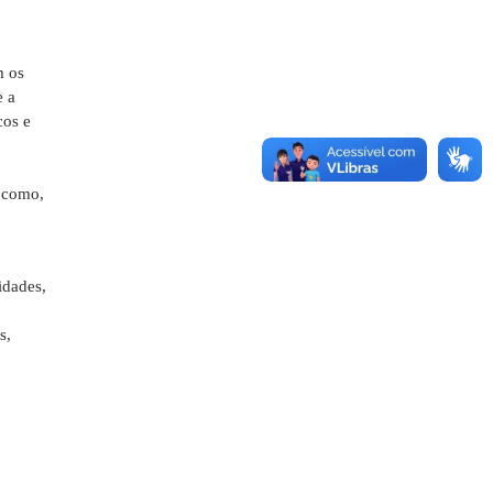
m os
e a
cos e
m como,
idades,
s,