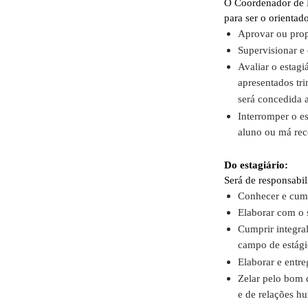
O Coordenador de E
para ser o orientad
Aprovar ou propo
Supervisionar e 
Avaliar o estagi
apresentados tri
será concedida a
Interromper o e
aluno ou má rec
Do estagiário:
Será de responsabil
Conhecer e cump
Elaborar com o s
Cumprir integra
campo de estági
Elaborar e entre
Zelar pelo bom
e de relações h