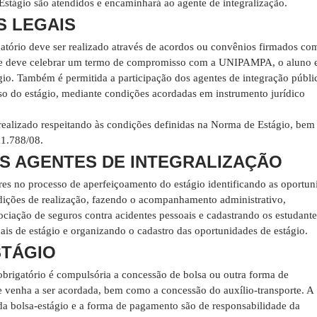
Estágio são atendidos e encaminhará ao agente de integralização.
 LEGAIS
gatório deve ser realizado através de acordos ou convênios firmados co
 e deve celebrar um termo de compromisso com a UNIPAMPA, o aluno 
io. Também é permitida a participação dos agentes de integração públi
so do estágio, mediante condições acordadas em instrumento jurídico
 realizado respeitando às condições definidas na Norma de Estágio, be
11.788/08.
S AGENTES DE INTEGRALIZAÇÃO
res no processo de aperfeiçoamento do estágio identificando as oportun
dições de realização, fazendo o acompanhamento administrativo,
iação de seguros contra acidentes pessoais e cadastrando os estudante
ais de estágio e organizando o cadastro das oportunidades de estágio.
STÁGIO
obrigatório é compulsória a concessão de bolsa ou outra forma de
e venha a ser acordada, bem como a concessão do auxílio-transporte. A
da bolsa-estágio e a forma de pagamento são de responsabilidade da