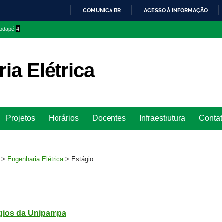
COMUNICA BR
ACESSO À INFORMAÇÃO
IR
 rodapé
4
PARA
O
CONTEÚDO
ia Elétrica
Ir
Projetos
Horários
Docentes
Infraestrutura
Conta
para
rodapé
>
Engenharia Elétrica
>
Estágio
ágios da Unipampa