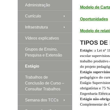
Administração
Modelo de Carta
Currículo
Oportunidades
Infraestrutura
Modelo de relató
Vídeos explicativos
TIPOS DE
Grupos de Ensino,
Estágio:
a
Lei nº 1
Pesquisa e Extensão
escolar supervision
trabalho produtivo 
Estágio
do projeto pedagóg
Estágio supervisio
Trabalhos de
pedagógico do curs
Estágio Supervisio
Conclusão de Curso –
obrigatórias e 75 %
Consultar Trabalhos
Engenharia Elétrica
Estágio não-obriga
Semana dos TCCs
Complementar de Gr