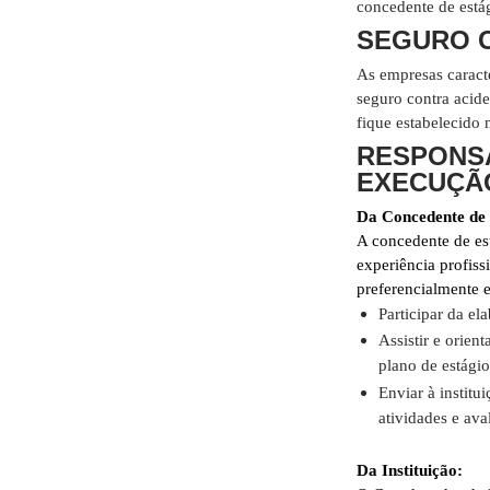
concedente de está
SEGURO C
As empresas caract
seguro contra acid
fique estabelecido
RESPONS
EXECUÇÃ
Da Concedente de 
A concedente de es
experiência profiss
preferencialmente e
Participar da el
Assistir e orien
plano de estágio
Enviar à institu
atividades e ava
Da Instituição: