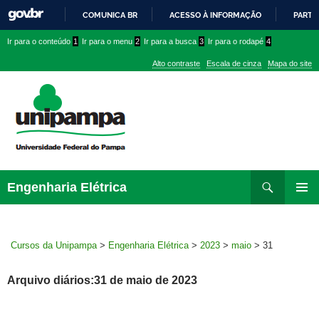
COMUNICA BR
ACESSO À INFORMAÇÃO
PARTI
IR
Ir
Ir
Ir
Ir para o conteúdo
1
Ir para o menu
2
Ir para a busca
3
Ir para o rodapé
4
PARA
para
para
para
O
Alto contraste
Escala de cinza
Mapa do site
CONTEÚDO
conteúdo
menu
menu
superior
lateral
Pesquisar
Ir
Engenharia Elétrica
para
MENU
rodapé
PRINCI
Cursos da Unipampa
>
Engenharia Elétrica
>
2023
>
maio
>
31
Arquivo diários:31 de maio de 2023