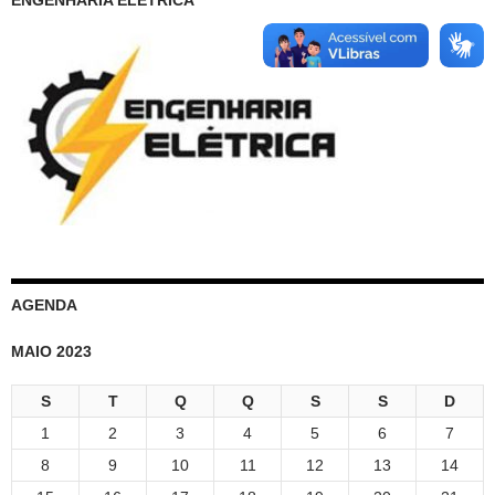
AGENDA
MAIO 2023
S
T
Q
Q
S
S
D
1
2
3
4
5
6
7
8
9
10
11
12
13
14