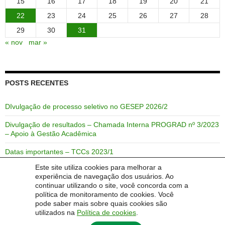
15
16
17
18
19
20
21
22
23
24
25
26
27
28
29
30
31
« nov
mar »
POSTS RECENTES
DIvulgação de processo seletivo no GESEP 2026/2
Divulgação de resultados – Chamada Interna PROGRAD nº 3/2023
– Apoio à Gestão Acadêmica
Datas importantes – TCCs 2023/1
Este site utiliza cookies para melhorar a
Link de acesso rápido para o semestre 2021/2
experiência de navegação dos usuários. Ao
continuar utilizando o site, você concorda com a
Link de acesso rápido para o semestre 2021/1
política de monitoramento de cookies. Você
pode saber mais sobre quais cookies são
utilizados na
Política de cookies
.