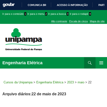
COMUNICA BR
ACESSO À INFORMAÇÃO
PARTI
IR
Ir
Ir
Ir
Ir para o conteúdo
1
Ir para o menu
2
Ir para a busca
3
Ir para o rodapé
4
PARA
para
para
para
O
Alto contraste
Escala de cinza
Mapa do site
CONTEÚDO
conteúdo
menu
menu
superior
lateral
Pesquisar
Ir
Engenharia Elétrica
para
MENU
rodapé
PRINCI
Cursos da Unipampa
>
Engenharia Elétrica
>
2023
>
maio
>
22
Arquivo diários:22 de maio de 2023