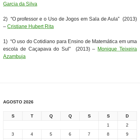
Garcia da Silva
2) “O professor e o Uso de Jogos em Sala de Aula” (2013)
–
Cristiane Hubert Rita
1) “O uso do Cotidiano para Ensino de Matemática em uma
escola de Caçapava do Sul” (2013) –
Monique Teixeira
Azambuja
AGOSTO 2026
S
T
Q
Q
S
S
D
1
2
3
4
5
6
7
8
9