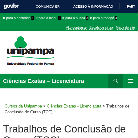
COMUNICA BR
ACESSO À INFORMAÇÃO
PARTI
IR
Ir
Ir
Ir
Ir para o conteúdo
1
Ir para o menu
2
Ir para a busca
3
Ir para o rodapé
4
PARA
para
para
para
O
Alto contraste
Escala de cinza
Mapa do site
CONTEÚDO
conteúdo
menu
menu
superior
lateral
Pesquisar
Ir
Ciências Exatas – Licenciatura
para
MENU
rodapé
PRINCI
Cursos da Unipampa
>
Ciências Exatas - Licenciatura
>
Trabalhos de
Conclusão de Curso (TCC)
Trabalhos de Conclusão de