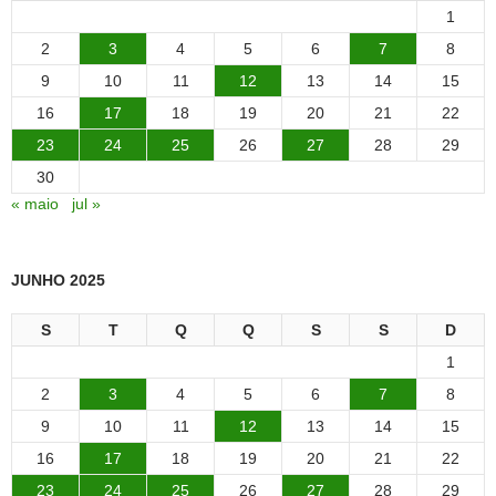
1
2
3
4
5
6
7
8
9
10
11
12
13
14
15
16
17
18
19
20
21
22
23
24
25
26
27
28
29
30
« maio
jul »
JUNHO 2025
S
T
Q
Q
S
S
D
1
2
3
4
5
6
7
8
9
10
11
12
13
14
15
16
17
18
19
20
21
22
23
24
25
26
27
28
29