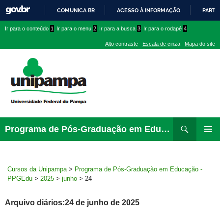
COMUNICA BR
ACESSO À INFORMAÇÃO
PARTI
IR
Ir
Ir
Ir
Ir para o conteúdo
1
Ir para o menu
2
Ir para a busca
3
Ir para o rodapé
4
PARA
para
para
para
O
Alto contraste
Escala de cinza
Mapa do site
CONTEÚDO
conteúdo
menu
menu
superior
lateral
Pesquisar
Ir
Programa de Pós-Graduação em Educação – PPGEdu
para
MENU
rodapé
PRINCI
Cursos da Unipampa
>
Programa de Pós-Graduação em Educação -
PPGEdu
>
2025
>
junho
>
24
Arquivo diários:24 de junho de 2025